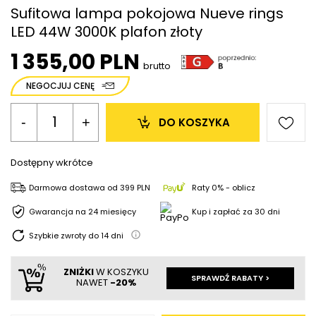
Sufitowa lampa pokojowa Nueve rings
LED 44W 3000K plafon złoty
1 355,00 PLN
brutto
NEGOCJUJ CENĘ
-
+
DO KOSZYKA
Dostępny wkrótce
Darmowa dostawa
od
399 PLN
Raty 0% - oblicz
Gwarancja na 24 miesięcy
Kup i zapłać za 30 dni
Szybkie zwroty do
14
dni
ZNIŻKI
W KOSZYKU
SPRAWDŹ RABATY >
NAWET
-20%