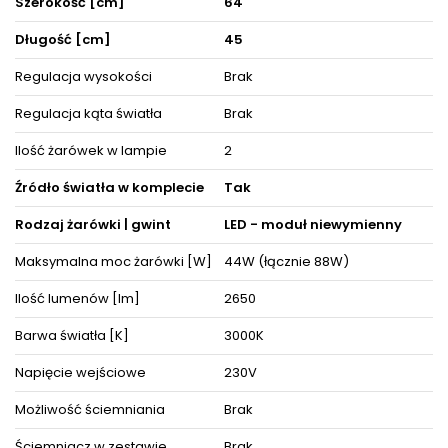
Szerokość [cm]
64
dekorację, która nada przestrzeniom niepowtarzalnego
wyglądu i elegancji. Lampa posiada miejsce na 2 źródeł światła
Długość [cm]
45
LED - moduł niewymienny, o stopniu szczelności IP20.
Oświetlenie doskonale prezentuje się zarówno w towarzystwie
innych lamp, jak i pojedynczo oraz jako instalacje świetlne,
Regulacja wysokości
Brak
dzięki czemu można dopasować ją do różnego typu
pomieszczeń.
Regulacja kąta światła
Brak
Produkt posiada certyfikaty zgodności i objęty jest gwarancją
Ilość żarówek w lampie
2
producenta. Zestaw zawiera instrukcję obsługi oraz elementy
niezbędne do złożenia sprzętu.
Źródło światła w komplecie
Tak
ZOBACZ PODOBNE PRODUKTY W KATEGORIACH
Rodzaj żarówki | gwint
LED - moduł niewymienny
Maksymalna moc żarówki [W]
44W (łącznie 88W)
Ilość lumenów [lm]
2650
Barwa światła [K]
3000K
Napięcie wejściowe
230V
Możliwość ściemniania
Brak
Ściemniacz w zestawie
Brak