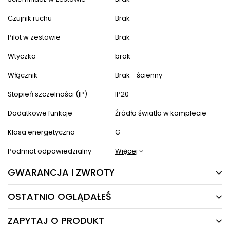
Czujnik ruchu
Brak
Pilot w zestawie
Brak
Wtyczka
brak
Włącznik
Brak - ścienny
Stopień szczelności (IP)
IP20
Dodatkowe funkcje
Źródło światła w komplecie
Klasa energetyczna
G
Podmiot odpowiedzialny
Więcej
GWARANCJA I ZWROTY
OSTATNIO OGLĄDAŁEŚ
24 MIESIĄCE
Producent gwarantuje naprawę lub wymianę sprzętu
ZAPYTAJ O PRODUKT
do 24 miesięcy od daty zakupu. Skontaktuj się ze