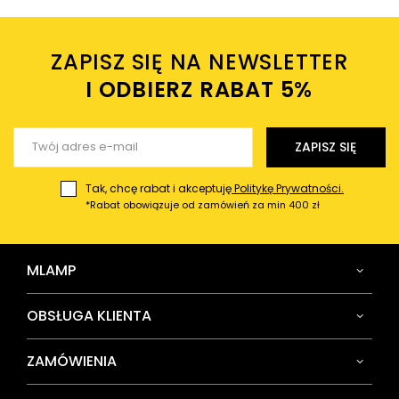
Twoje imię
ZAPISZ SIĘ NA NEWSLETTER
Twój email
I ODBIERZ RABAT 5%ㅤ
Wyślij opinię
ZAPISZ SIĘ
Tak, chcę rabat i akceptuję
Politykę Prywatności.
*Rabat obowiązuje od zamówień za min 400 zł
MLAMP
OBSŁUGA KLIENTA
ZAMÓWIENIA