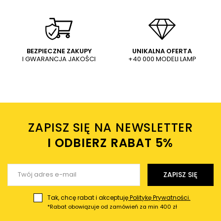
Abażurowa lampa podłogowa
Godric 6640 stojąca z
regulacją czarna
200,22 PLN
210,98 PLN
WYŚLIJ
Dodaj własne zdjęcie produktu:
BEZPIECZNE ZAKUPY
UNIKALNA OFERTA
I GWARANCJA JAKOŚCI
+40 000 MODELI LAMP
Wysyłając wiadomość akceptujesz
politykę prywatności
sklepu mlamp.pl
Twoje imię
ZAPISZ SIĘ NA NEWSLETTER
Twój email
I ODBIERZ RABAT 5%ㅤ
Wyślij opinię
ZAPISZ SIĘ
Tak, chcę rabat i akceptuję
Politykę Prywatności.
*Rabat obowiązuje od zamówień za min 400 zł