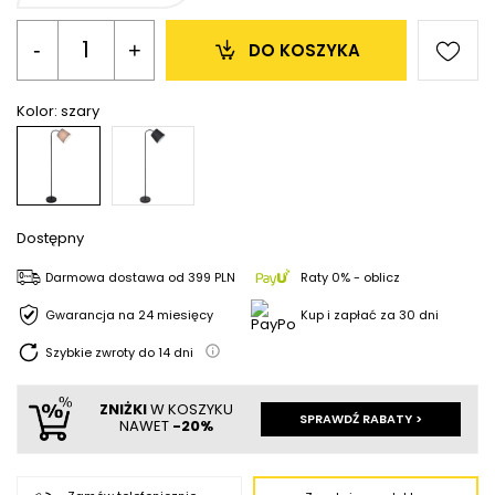
-
+
DO KOSZYKA
Kolor:
szary
Dostępny
Darmowa dostawa
od
399 PLN
Raty 0% - oblicz
Gwarancja na 24 miesięcy
Kup i zapłać za 30 dni
Szybkie zwroty do
14
dni
ZNIŻKI
W KOSZYKU
SPRAWDŹ RABATY >
NAWET
-20%