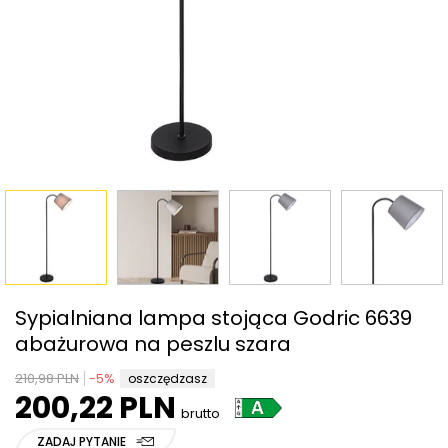
Sypialniana lampa stojąca Godric 6639
abażurowa na peszlu szara
210,98 PLN
-
5
%
oszczędzasz
200,22 PLN
brutto
ZADAJ PYTANIE