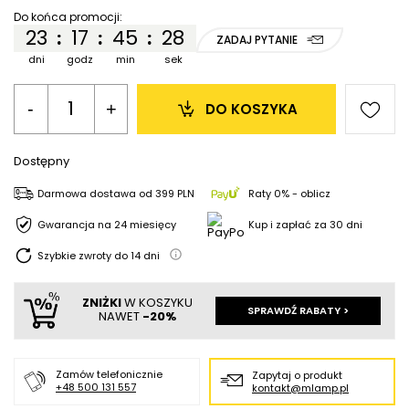
Do końca promocji:
23
17
45
28
:
:
:
ZADAJ PYTANIE
dni
godz
min
sek
-
+
DO KOSZYKA
Dostępny
Darmowa dostawa
od
399 PLN
Raty 0% - oblicz
Gwarancja na 24 miesięcy
Kup i zapłać za 30 dni
Szybkie zwroty do
14
dni
ZNIŻKI
W KOSZYKU
SPRAWDŹ RABATY >
NAWET
-20%
Zamów telefonicznie
Zapytaj o produkt
+48 500 131 557
kontakt@mlamp.pl