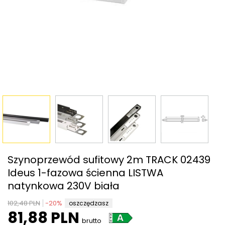
Szynoprzewód sufitowy 2m TRACK 02439
Ideus 1-fazowa ścienna LISTWA
natynkowa 230V biała
102,48 PLN
-
20
%
oszczędzasz
81,88 PLN
brutto