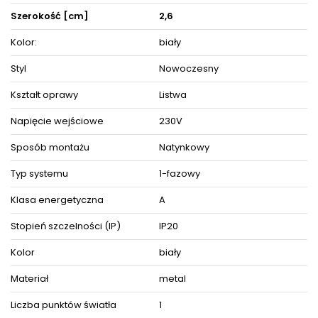
szynowych.
Szerokość [cm]
2,6
Producentem prezentowanego modelu jest Ideus.
Nie zwlekaj dłużej i wybierz gwarancję jakości w =mlamp.pl=.
Kolor:
biały
Produkt posiada certyfikaty zgodności i objęty jest gwarancją
Styl
Nowoczesny
producenta.
Zestaw zawiera instrukcję obsługi oraz elementy niezbędne do
Kształt oprawy
Listwa
złożenia sprzętu.
Napięcie wejściowe
230V
ZOBACZ PODOBNE PRODUKTY W KATEGORIACH
Sposób montażu
Natynkowy
Typ systemu
1-fazowy
Klasa energetyczna
A
Stopień szczelności (IP)
IP20
Kolor
biały
Materiał
metal
Liczba punktów światła
1