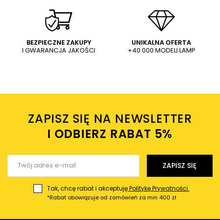
az
MURANO AZ6945 LED 11W 3000K
AZ3003 Azzardo do
IP65 tuba biała
szynoprzewodu 3-fazowego
269,00 PLN
37,00 PLN
czarny
WYŚLIJ
Dodaj własne zdjęcie produktu:
BEZPIECZNE ZAKUPY
UNIKALNA OFERTA
I GWARANCJA JAKOŚCI
+40 000 MODELI LAMP
Wysyłając wiadomość akceptujesz
politykę prywatności
sklepu mlamp.pl
Twoje imię
ZAPISZ SIĘ NA NEWSLETTER
Twój email
I ODBIERZ RABAT 5%ㅤ
Wyślij opinię
ZAPISZ SIĘ
Tak, chcę rabat i akceptuję
Politykę Prywatności.
*Rabat obowiązuje od zamówień za min 400 zł