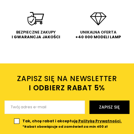
Sufitowa lampa do szyny Points
Regulowana lampa Points
Ś
W
TR010-1-10W4K-M-B-DE 10W
TR033-4-12WTW-DD-W LED 12W
Po
4000K 1-faz czarny
2700-6000K sufit biały
213,00 PLN
614,00 PLN
WYŚLIJ
Dodaj własne zdjęcie produktu:
BEZPIECZNE ZAKUPY
UNIKALNA OFERTA
I GWARANCJA JAKOŚCI
+40 000 MODELI LAMP
Wysyłając wiadomość akceptujesz
politykę prywatności
sklepu mlamp.pl
Twoje imię
ZAPISZ SIĘ NA NEWSLETTER
Twój email
I ODBIERZ RABAT 5%ㅤ
Wyślij opinię
ZAPISZ SIĘ
Tak, chcę rabat i akceptuję
Politykę Prywatności.
*Rabat obowiązuje od zamówień za min 400 zł