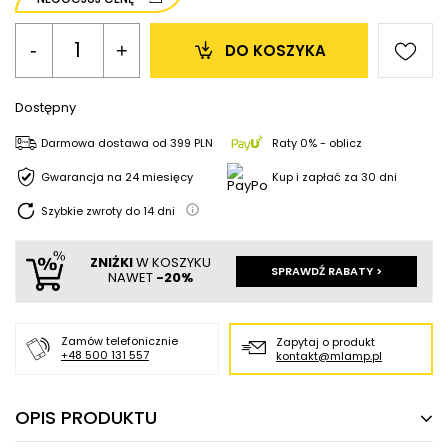
-
+
DO KOSZYKA
Dostępny
Darmowa dostawa
od
399 PLN
Raty 0% - oblicz
Gwarancja na 24 miesięcy
Kup i zapłać za 30 dni
Szybkie zwroty do
14
dni
ZNIŻKI
W KOSZYKU
SPRAWDŹ RABATY >
NAWET
-20%
Zamów telefonicznie
Zapytaj o produkt
+48 500 131 557
kontakt@mlamp.pl
OPIS PRODUKTU