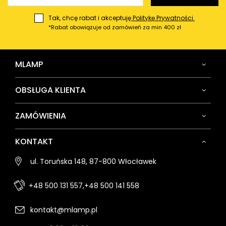
Tak, chcę rabat i akceptuję
Politykę Prywatności.
*Rabat obowiązuje od zamówień za min 400 zł
MLAMP
OBSŁUGA KLIENTA
ZAMÓWIENIA
KONTAKT
ul. Toruńska 148, 87-800 Włocławek
+48 500 131 557,
+48 500 141 558
kontakt@mlamp.pl