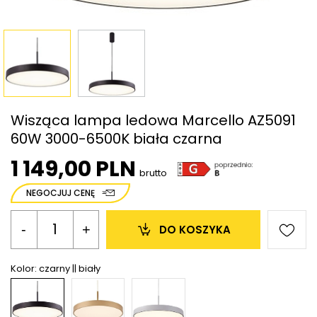
Wisząca lampa ledowa Marcello AZ5091
60W 3000-6500K biała czarna
1 149,00 PLN
brutto
NEGOCJUJ CENĘ
-
+
DO KOSZYKA
Kolor:
czarny || biały