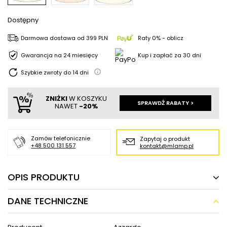
Dostępny
Darmowa dostawa
od
399 PLN
Raty 0% - oblicz
Gwarancja na 24 miesięcy
Kup i zapłać za 30 dni
Szybkie zwroty do
14
dni
ZNIŻKI
W KOSZYKU
SPRAWDŹ RABATY >
NAWET
-20%
Zamów telefonicznie
Zapytaj o produkt
+48 500 131 557
kontakt@mlamp.pl
OPIS PRODUKTU
DANE TECHNICZNE
Wisząca lampa ledowa Marcello AZ5091 60W
3000-6500K biała czarna