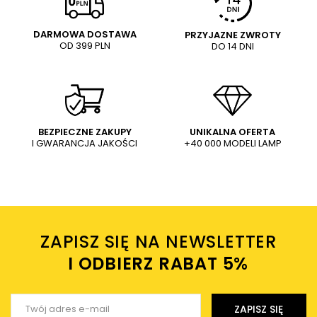
5/5
Pytanie
DARMOWA DOSTAWA
PRZYJAZNE ZWROTY
OD 399 PLN
DO 14 DNI
Treść twojej opinii
Metalowa wisząca lampa
Lampa ledowa wisząca
z
Marcello AZ5090 LED 60W
Marcello AZ5088 30W 3000-
M
3000-6500K pilot biała
6500K pilot czarna
1 149,00 PLN
799,00 PLN
WYŚLIJ
Dodaj własne zdjęcie produktu:
BEZPIECZNE ZAKUPY
UNIKALNA OFERTA
I GWARANCJA JAKOŚCI
+40 000 MODELI LAMP
Wysyłając wiadomość akceptujesz
politykę prywatności
sklepu mlamp.pl
Twoje imię
ZAPISZ SIĘ NA NEWSLETTER
Twój email
I ODBIERZ RABAT 5%ㅤ
Wyślij opinię
ZAPISZ SIĘ