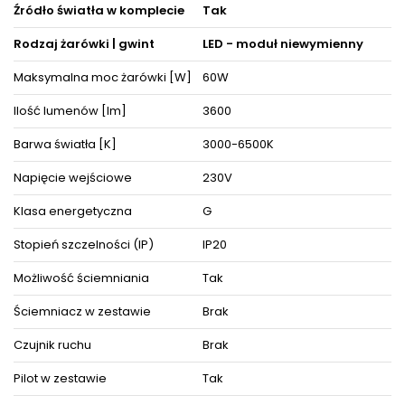
Decydując się na ten model oświetlenia nie tylko odpowiednio
Źródło światła w komplecie
Tak
rozświetlisz wybrane powierzchnie, ale też zyskasz
zachwycającą i cieszącą oko dekorację, która nada wnętrzom
Rodzaj żarówki | gwint
LED - moduł niewymienny
niepowtarzalnego wyglądu i elegancji, akcentując zarazem ich
detale i wystrój pośród pozostałych mebli i akcesoriów
Maksymalna moc żarówki [W]
60W
wyposażenia wnętrz.
Oświetlenie doskonale prezentuje się pojedynczo oraz w
Ilość lumenów [lm]
3600
towarzystwie innych lamp jako instalacje świetlne, dzięki czemu
można dopasować je do różnego typu pomieszczeń.
Barwa światła [K]
3000-6500K
Produkt posiada certyfikaty zgodności i objęty jest gwarancją
Napięcie wejściowe
230V
producenta.
Zestaw zawiera instrukcję obsługi oraz elementy niezbędne do
złożenia sprzętu.
Klasa energetyczna
G
Stopień szczelności (IP)
IP20
ZOBACZ PODOBNE PRODUKTY W KATEGORIACH
Możliwość ściemniania
Tak
Ściemniacz w zestawie
Brak
Czujnik ruchu
Brak
Pilot w zestawie
Tak