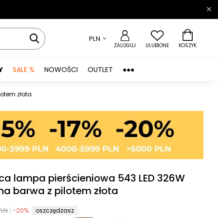
PLN
ZALOGUJ
ULUBIONE
KOSZYK
Y
SALE %
NOWOŚCI
OUTLET
●●●
otem złota
ca lampa pierścieniowa 543 LED 326W
na barwa z pilotem złota
PLN
-
20
%
oszczędzasz