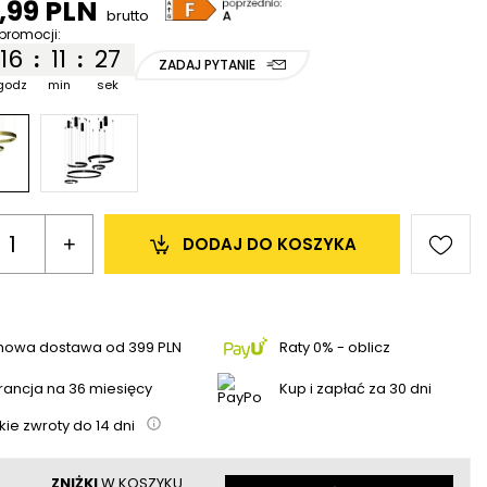
6,99 PLN
brutto
promocji:
16
11
26
:
:
ZADAJ PYTANIE
godz
min
sek
+
DODAJ 
DO KOSZYKA
mowa dostawa
od
399 PLN
Raty 0% - oblicz
ancja na 36 miesięcy
Kup i zapłać za 30 dni
kie zwroty do
14
dni
ZNIŻKI
W KOSZYKU