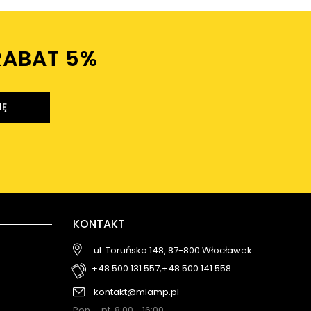
RABAT 5%ㅤ
IĘ
KONTAKT
ul. Toruńska 148, 87-800 Włocławek
+48 500 131 557,
+48 500 141 558
kontakt@mlamp.pl
Pon. - pt. 8:00 - 16:00