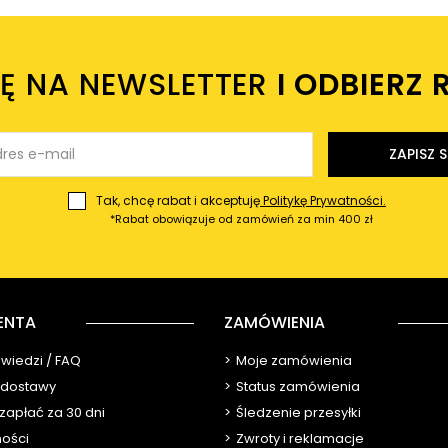
IĘ NA NEWSLETTER
I ODBIERZ 
ZAPISZ S
Tak, chcę rabat i akceptuję
Politykę Prywatności.
*Rabat obowiązuje od zamówień za min 400 zł
ENTA
ZAMÓWIENIA
owiedzi / FAQ
Moje zamówienia
y dostawy
Status zamówienia
 zapłać za 30 dni
Śledzenie przesyłki
ności
Zwroty i reklamacje