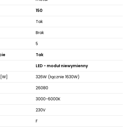
150
Tak
Brak
5
cie
Tak
LED - moduł niewymienny
 [W]
326W (łącznie 1630W)
26080
3000-6000K
230V
F