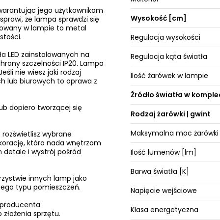
gwarantując jego użytkownikom
Wysokość [cm]
sprawi, że lampa sprawdzi się
sowany w lampie to metal
stości.
Regulacja wysokości
ła LED zainstalowanych na
Regulacja kąta światła
hrony szczelności IP20. Lampa
li nie wiesz jaki rodzaj
Ilość żarówek w lampie
h lub biurowych to oprawa z
Źródło światła w komple
ub dopiero tworzącej się
Rodzaj żarówki | gwint
Maksymalna moc żarówki
 rozświetlisz wybrane
ekorację, która nada wnętrzom
 detale i wystrój pośród
Ilość lumenów [lm]
Barwa światła [K]
rzystwie innych lamp jako
żnego typu pomieszczeń.
Napięcie wejściowe
 producenta.
Klasa energetyczna
 złożenia sprzętu.