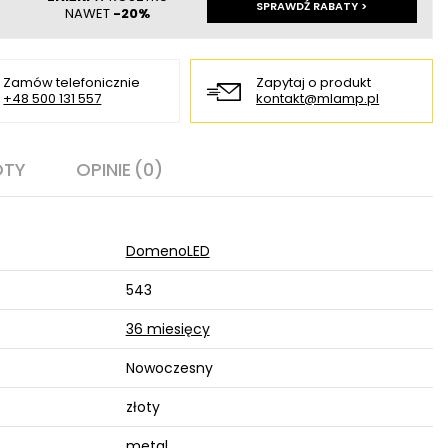
SPRAWDŹ RABATY >
NAWET
-20%
Zamów telefonicznie
Zapytaj o produkt
+48 500 131 557
kontakt@mlamp.pl
OTY
OPINIE
(0)
DomenoLED
543
36 miesięcy
Nowoczesny
złoty
metal