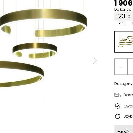
1 90
Do końca 
23
:
dni
-
Dostępny
Dar
Gwar
Szyb