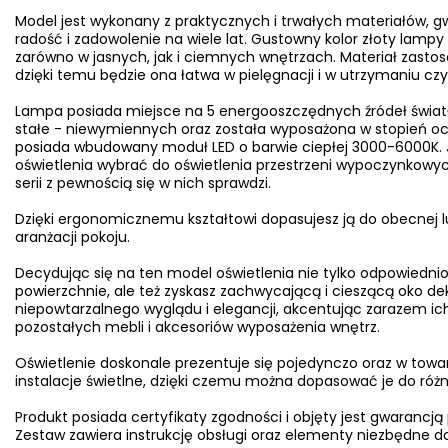
Model jest wykonany z praktycznych i trwałych materiałów, 
radość i zadowolenie na wiele lat. Gustowny kolor złoty lampy 
zarówno w jasnych, jak i ciemnych wnętrzach. Materiał zasto
dzięki temu będzie ona łatwa w pielęgnacji i w utrzymaniu czy
Lampa posiada miejsce na 5 energooszczędnych źródeł świat
stałe - niewymiennych oraz została wyposażona w stopień oc
posiada wbudowany moduł LED o barwie ciepłej 3000-6000K. Jeś
oświetlenia wybrać do oświetlenia przestrzeni wypoczynkowyc
serii z pewnością się w nich sprawdzi.
Dzięki ergonomicznemu kształtowi dopasujesz ją do obecnej l
aranżacji pokoju.
Decydując się na ten model oświetlenia nie tylko odpowiednio
powierzchnie, ale też zyskasz zachwycającą i cieszącą oko d
niepowtarzalnego wyglądu i elegancji, akcentując zarazem ich
pozostałych mebli i akcesoriów wyposażenia wnętrz.
Oświetlenie doskonale prezentuje się pojedynczo oraz w towa
instalacje świetlne, dzięki czemu można dopasować je do ró
Produkt posiada certyfikaty zgodności i objęty jest gwarancją
Zestaw zawiera instrukcję obsługi oraz elementy niezbędne do