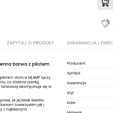
ZAPYTAJ O PRODUKT
GWARANCJA I ZWR
enna barwa z pilotem
Producent
Symbol
pilotem złota w MLAMP łączy
iu, co stwarza szereg
Gwarancja
z łatwością wkomponuje się w
Styl
rawi, że jej blask światła
Kolor
kaniom towarzyskim jak i
z najbliższymi.
Materiał