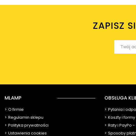
ZAPISZ S
MLAMP
OBSŁUGA KLI
O firmie
Pytania i odp
Regulamin sklepu
Koszty i form
Polityka prywatności
Raty i PayPo -
Ustawienia cookies
Sposoby płat