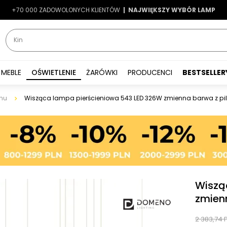
+70 000 ZADOWOLONYCH KLIENTÓW
-7%
|
LATO7
| NAJWIĘKSZY WYBÓR LAMP
|
MEBLE
OŚWIETLENIE
ŻARÓWKI
PRODUCENCI
BESTSELLER
nu
Wisząca lampa pierścieniowa 543 LED 326W zmienna barwa z pil
Wiszą
zmien
2 383,74 