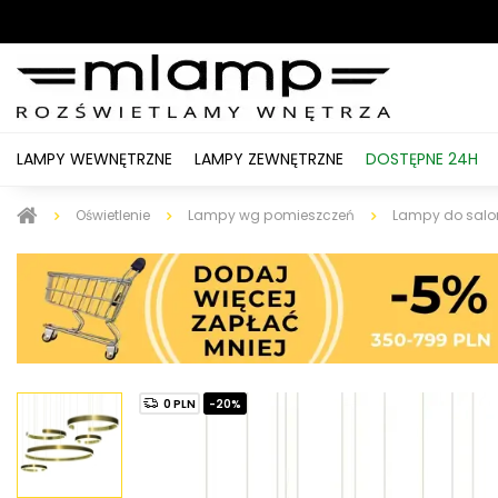
LAMPY WEWNĘTRZNE
LAMPY ZEWNĘTRZNE
DOSTĘPNE 24H
Oświetlenie
Lampy wg pomieszczeń
Lampy do salo
0 PLN
-20%