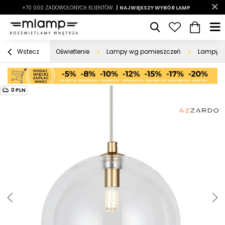
-7%
+70 000 ZADOWOLONYCH KLIENTÓW
|
LATO7
| NAJWIĘKSZY WYBÓR LAMP
|
Oświetlenie
Lampy wg pomieszczeń
Lampy d
Wstecz
0 PLN