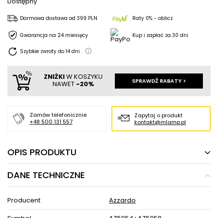
Dostępny
Darmowa dostawa
od
399 PLN
Raty 0% - oblicz
Gwarancja na 24 miesięcy
Kup i zapłać za 30 dni
Szybkie zwroty do
14
dni
ZNIŻKI
W KOSZYKU
SPRAWDŹ RABATY >
NAWET
-20%
Zamów telefonicznie
Zapytaj o produkt
+48 500 131 557
kontakt@mlamp.pl
OPIS PRODUKTU
DANE TECHNICZNE
Wisząca lampa szklana kula BUBBLES
AZ5954+AZ5958 przezroczysty złoty
Producent
Azzardo
Wisząca lampa szklana kula BUBBLES AZ5954+AZ5958
przezroczysty złoty w MLAMP łączy w sobie wyjątkowy i