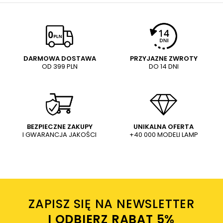
E-mail
Twoja ocena:
5/5
Pytanie
DARMOWA DOSTAWA
PRZYJAZNE ZWROTY
OD 399 PLN
DO 14 DNI
Treść twojej opinii
WYŚLIJ
Dodaj własne zdjęcie produktu:
BEZPIECZNE ZAKUPY
UNIKALNA OFERTA
I GWARANCJA JAKOŚCI
+40 000 MODELI LAMP
Wysyłając wiadomość akceptujesz
politykę prywatności
sklepu mlamp.pl
Twoje imię
ZAPISZ SIĘ NA NEWSLETTER
Twój email
I ODBIERZ RABAT 5%ㅤ