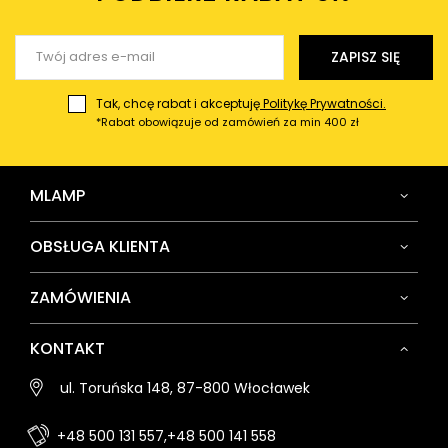
Wyślij opinię
ZAPISZ SIĘ
Tak, chcę rabat i akceptuję
Politykę Prywatności.
*Rabat obowiązuje od zamówień za min 400 zł
MLAMP
OBSŁUGA KLIENTA
ZAMÓWIENIA
KONTAKT
ul. Toruńska 148, 87-800 Włocławek
+48 500 131 557,
+48 500 141 558