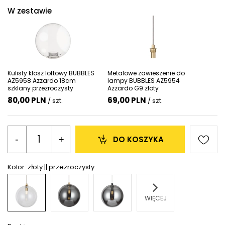
W zestawie
Kulisty klosz loftowy BUBBLES
Metalowe zawieszenie do
AZ5958 Azzardo 18cm
lampy BUBBLES AZ5954
szklany przezroczysty
Azzardo G9 złoty
80,00 PLN
69,00 PLN
/ szt.
/ szt.
-
+
DO KOSZYKA
Kolor:
złoty || przezroczysty
WIĘCEJ