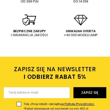
OD 399 PLN
DO 14 DNI
Treść twojej opinii
WYŚLIJ
Dodaj własne zdjęcie produktu:
BEZPIECZNE ZAKUPY
UNIKALNA OFERTA
I GWARANCJA JAKOŚCI
+40 000 MODELI LAMP
Wysyłając wiadomość akceptujesz
politykę prywatności
sklepu mlamp.pl
Twoje imię
ZAPISZ SIĘ NA NEWSLETTER
Twój email
I ODBIERZ RABAT 5%ㅤ
Wyślij opinię
ZAPISZ SIĘ
Tak, chcę rabat i akceptuję
Politykę Prywatności.
*Rabat obowiązuje od zamówień za min 400 zł