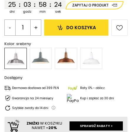
25
03
58
24
:
:
:
ZAPYTAJ O PRODUKT
dni
godz
min
sek
-
+
DO KOSZYKA
Kolor:
srebrny
Dostępny
Darmowa dostawa
od
399 PLN
Raty 0% - oblicz
Gwarancja na 24 miesięcy
Kup i zapłać za 30 dni
Szybkie zwroty do
14
dni
ZNIŻKI
W KOSZYKU
SPRAWDŹ RABATY >
NAWET
-20%