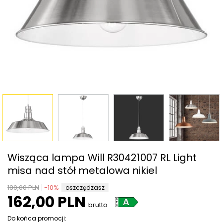
Wisząca lampa Will R30421007 RL Light
misa nad stół metalowa nikiel
180,00 PLN
-
10
%
oszczędzasz
162,00 PLN
brutto
Do końca promocji: