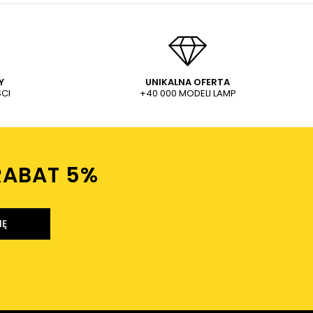
Y
UNIKALNA OFERTA
CI
+40 000 MODELI LAMP
RABAT 5%ㅤ
IĘ