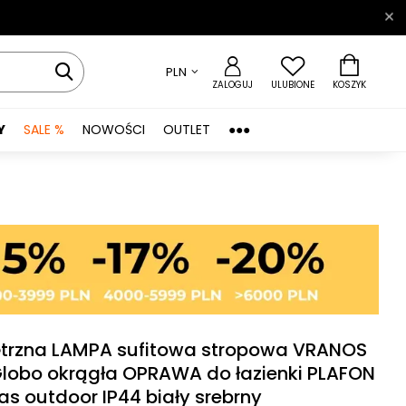
PLN
ZALOGUJ
ULUBIONE
KOSZYK
Y
SALE %
NOWOŚCI
OUTLET
●●●
trzna LAMPA sufitowa stropowa VRANOS
 Globo okrągła OPRAWA do łazienki PLAFON
as outdoor IP44 biały srebrny