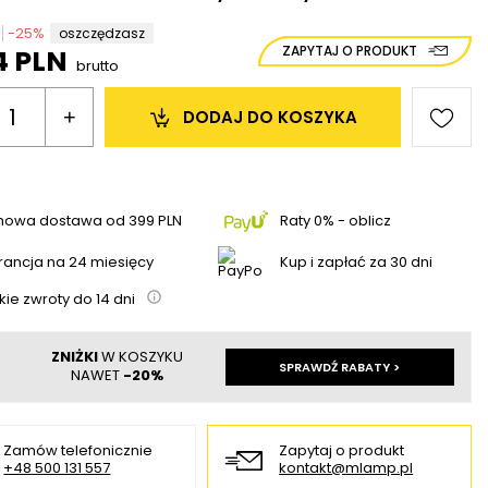
-
25
%
oszczędzasz
ZAPYTAJ O PRODUKT
4 PLN
brutto
+
DODAJ 
DO KOSZYKA
mowa dostawa
od
399 PLN
Raty 0% - oblicz
ancja na 24 miesięcy
Kup i zapłać za 30 dni
kie zwroty do
14
dni
ZNIŻKI
W KOSZYKU
SPRAWDŹ RABATY >
NAWET
-20%
Zamów telefonicznie
Zapytaj o produkt
+48 500 131 557
kontakt@mlamp.pl