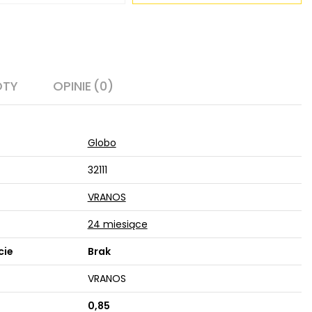
OTY
OPINIE
(0)
Globo
32111
VRANOS
24 miesiące
cie
Brak
VRANOS
0,85