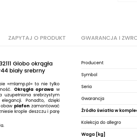
ZAPYTAJ O PRODUKT
GWARANCJA I ZWR
2111 Globo okrągła
Producent
44 biały srebrny
Symbol
ie =mlamp.pl= to nie tylko
Seria
lność.
Okrągła oprawa
w
a uzupełniona srebrzystym
Gwarancja
legancji. Ponadto, dzięki
z obaw
plafon
zamontować
Źródło światła w komple
niesie krople deszczu i parę
Kolekcja do allegro
a.
Waga [kg]