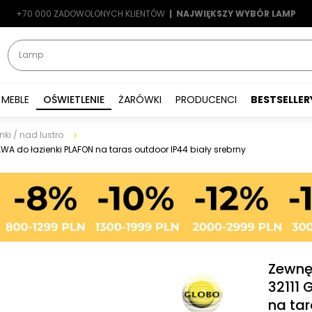
+70 000 ZADOWOLONYCH KLIENTÓW
-7%
|
LATO7
| NAJWIĘKSZY WYBÓR LAMP
|
MEBLE
OŚWIETLENIE
ŻARÓWKI
PRODUCENCI
BESTSELLER
ki / nad lustro
A do łazienki PLAFON na taras outdoor IP44 biały srebrny
Zewnę
32111
na tar