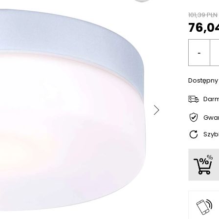
101,39 PLN
76,0
-
Dostępny
Dar
Gwar
Szyb