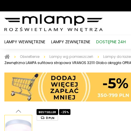
LAMPY WEWNĘTRZNE
LAMPY ZEWNĘTRZNE
DOSTĘPNE 24H
Oświetlenie
Lampy wg pomieszczeń
Lampy do łazien
Zewnętrzna LAMPA sufitowa stropowa VRANOS 32111 Globo okrągła OPRAW
BESTSELLER
-25%
0 PLN