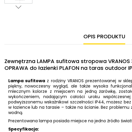
OPIS PRODUKTU
Zewnętrzna LAMPA sufitowa stropowa VRANOS 3
OPRAWA do łazienki PLAFON na taras outdoor IP
Lampa sufitowa
z rodziny VRANOS prezentowanej w sklep
piękny, nowoczesny wygląd, ale także wysoka funkcjona
mlecznym kolorze z miejscem na jedną żarówkę, został
wykończeniem, nadającym całości uroku współczesnej e
podwyższonemu wskaźnikowi szczelności IP44, możesz be
w łazience lub na tarasie – także na ścianie. Bez problemu z
wodną.
Prezentowana lampa posiada miejsce na jedno źródło światł
Specyfikacja: