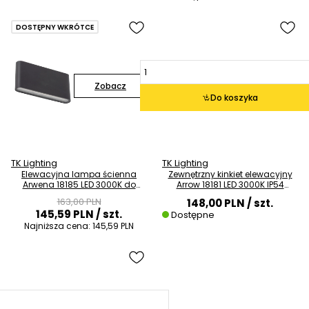
DOSTĘPNY WKRÓTCE
Zobacz
Do koszyka
TK Lighting
TK Lighting
Elewacyjna lampa ścienna
Zewnętrzny kinkiet elewacyjny
Arwena 18185 LED 3000K do
Arrow 18181 LED 3000K IP54
ogrodu IP54 czarny
czarny
163,00 PLN
148,00 PLN
/ szt.
145,59 PLN
/ szt.
Dostępne
Najniższa cena:
145,59 PLN