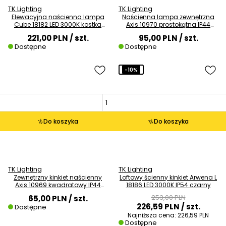
TK Lighting
TK Lighting
Elewacyjna naścienna lampa
Naścienna lampa zewnętrzna
Cube 18182 LED 3000K kostka
Axis 10970 prostokątna IP44
IP54 czarny
szary
221,00 PLN
/ szt.
95,00 PLN
/ szt.
Dostępne
Dostępne
-10%
Do koszyka
Do koszyka
TK Lighting
TK Lighting
Zewnętrzny kinkiet naścienny
Loftowy ścienny kinkiet Arwena L
Axis 10969 kwadratowy IP44
18186 LED 3000K IP54 czarny
szary
253,00 PLN
65,00 PLN
/ szt.
226,59 PLN
/ szt.
Dostępne
Najniższa cena:
226,59 PLN
Dostępne