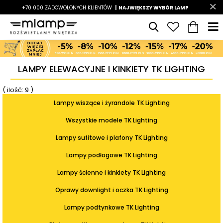
-7%
+70 000 ZADOWOLONYCH KLIENTÓW
|
LATO7
| NAJWIĘKSZY WYBÓR LAMP
|
LAMPY ELEWACYJNE I KINKIETY TK LIGHTING
( ilość: 9 )
Lampy wiszące i żyrandole TK Lighting
Wszystkie modele TK Lighting
Lampy sufitowe i plafony TK Lighting
Lampy podłogowe TK Lighting
Lampy ścienne i kinkiety TK Lighting
Oprawy downlight i oczka TK Lighting
Lampy podtynkowe TK Lighting