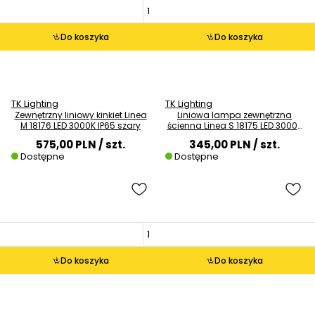
Do koszyka
Do koszyka
TK Lighting
TK Lighting
Zewnętrzny liniowy kinkiet Linea
Liniowa lampa zewnętrzna
M 18176 LED 3000K IP65 szary
ścienna Linea S 18175 LED 3000K
IP65 szary
575,00 PLN
/ szt.
345,00 PLN
/ szt.
Dostępne
Dostępne
Do koszyka
Do koszyka