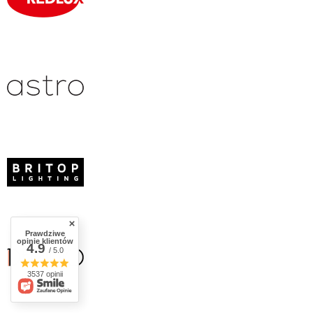
Prawdziwe
opinie klientów
4.9
/ 5.0
3537 opinii