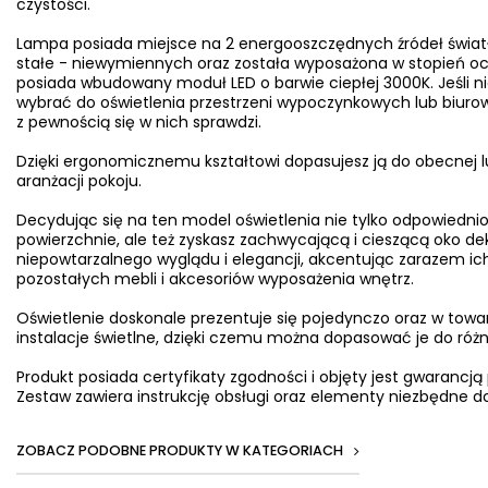
czystości.
Lampa posiada miejsce na 2 energooszczędnych źródeł świat
stałe - niewymiennych oraz została wyposażona w stopień oc
posiada wbudowany moduł LED o barwie ciepłej 3000K. Jeśli nie
wybrać do oświetlenia przestrzeni wypoczynkowych lub biuro
z pewnością się w nich sprawdzi.
Dzięki ergonomicznemu kształtowi dopasujesz ją do obecnej l
aranżacji pokoju.
Decydując się na ten model oświetlenia nie tylko odpowiednio
powierzchnie, ale też zyskasz zachwycającą i cieszącą oko d
niepowtarzalnego wyglądu i elegancji, akcentując zarazem ich
pozostałych mebli i akcesoriów wyposażenia wnętrz.
Oświetlenie doskonale prezentuje się pojedynczo oraz w towa
instalacje świetlne, dzięki czemu można dopasować je do ró
Produkt posiada certyfikaty zgodności i objęty jest gwarancją
Zestaw zawiera instrukcję obsługi oraz elementy niezbędne do
ZOBACZ PODOBNE PRODUKTY W KATEGORIACH