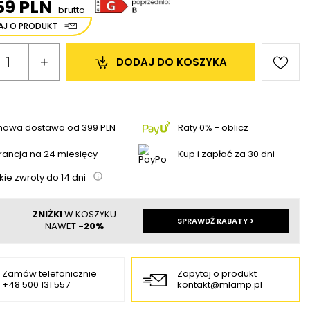
59 PLN
brutto
AJ O PRODUKT
+
DODAJ 
DO KOSZYKA
mowa dostawa
od
399 PLN
Raty 0% - oblicz
ancja na 24 miesięcy
Kup i zapłać za 30 dni
kie zwroty do
14
dni
ZNIŻKI
W KOSZYKU
SPRAWDŹ RABATY >
NAWET
-20%
Zamów telefonicznie
Zapytaj o produkt
+48 500 131 557
kontakt@mlamp.pl