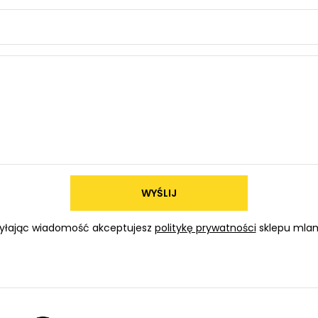
WYŚLIJ
yłając wiadomość akceptujesz
politykę prywatności
sklepu mlam