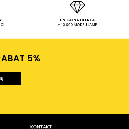
Y
UNIKALNA OFERTA
CI
+40 000 MODELI LAMP
RABAT 5%ㅤ
IĘ
KONTAKT