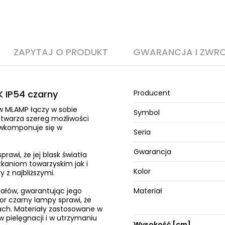
ZAPYTAJ O PRODUKT
GWARANCJA I ZWR
K IP54 czarny
Producent
 w MLAMP łączy w sobie
Symbol
twarza szereg możliwości
 wkomponuje się w
Seria
Gwarancja
rawi, że jej blask światła
kaniom towarzyskim jak i
Kolor
z najbliższymi.
iałów, gwarantując jego
Materiał
or czarny lampy sprawi, że
ach. Materiały zastosowane w
 pielęgnacji i w utrzymaniu
Wysokość [cm]