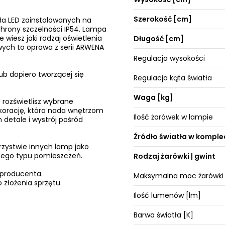
Szerokość [cm]
ła LED zainstalowanych na
hrony szczelności IP54. Lampa
 wiesz jaki rodzaj oświetlenia
Długość [cm]
wych to oprawa z serii ARWENA
Regulacja wysokości
ub dopiero tworzącej się
Regulacja kąta światła
Waga [kg]
 rozświetlisz wybrane
ekorację, która nada wnętrzom
Ilość żarówek w lampie
 detale i wystrój pośród
Źródło światła w komple
rzystwie innych lamp jako
żnego typu pomieszczeń.
Rodzaj żarówki | gwint
 producenta.
Maksymalna moc żarówki
 złożenia sprzętu.
Ilość lumenów [lm]
Barwa światła [K]