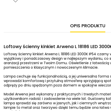
OPIS PRODUKTU
Loftowy ścienny kinkiet Arwena L 18186 LED 3000
Loftowy ścienny kinkiet Arwena L 18186 LED 3000K IP54 czarny
wyjątkowy i ponadczasowy design w najlepszym wydaniu, co s
aranżacji przestrzeni w Twoim Domu. Oświetlenie z łatwością
pomieszczenia o klasycznym i nowoczesnym klimacie.
Lampa cechuje się funkcjonalnością, a jej uniwersalna forma sp
wprowadzi komfortową i przytulną atmosferę sprzyjającą spot
odpręży po dniu spędzonym poza domem w spokojne wieczory 
Model Arwena jest wykonany z praktycznych i trwałych mater
użytkownikom radość i zadowolenie na wiele lat. Gustowny kol
lampa sprawdzi się zarówno w jasnych, jak i ciemnych wnętrz
lampie to metal oraz tworzywo dzięki temu będzie ona łatwa w