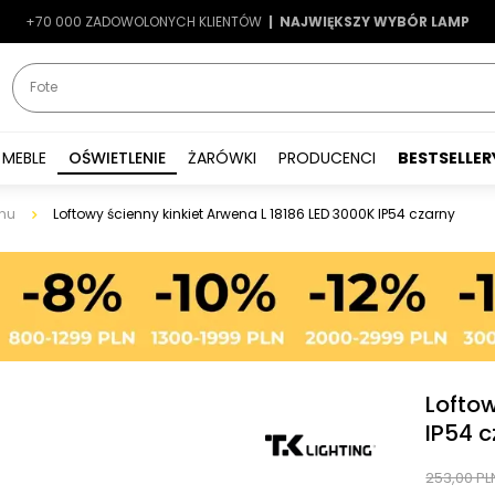
+70 000 ZADOWOLONYCH KLIENTÓW
-7%
|
LATO7
| NAJWIĘKSZY WYBÓR LAMP
|
MEBLE
OŚWIETLENIE
ŻARÓWKI
PRODUCENCI
BESTSELLER
nu
Loftowy ścienny kinkiet Arwena L 18186 LED 3000K IP54 czarny
Loftow
IP54 
253,00 PL