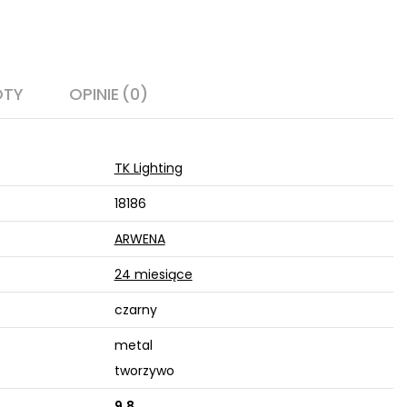
OTY
OPINIE
(0)
TK Lighting
18186
ARWENA
24 miesiące
czarny
metal
tworzywo
9,8