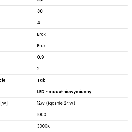
30
4
Brak
Brak
0,9
2
cie
Tak
LED - moduł niewymienny
 [W]
12W (łącznie 24W)
1000
3000K