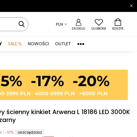
PLN
ZALOGUJ
ULUBIONE
KOSZYK
Y
SALE %
NOWOŚCI
OUTLET
●●●
y ścienny kinkiet Arwena L 18186 LED 3000K
czarny
N
-
10
%
oszczędzasz