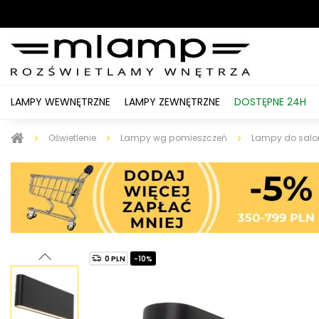
LAMPY WEWNĘTRZNE
LAMPY ZEWNĘTRZNE
DOSTĘPNE 24H
Oświetlenie
Lampy wg pomieszczeń
Lampy do salo
0 PLN
-10%