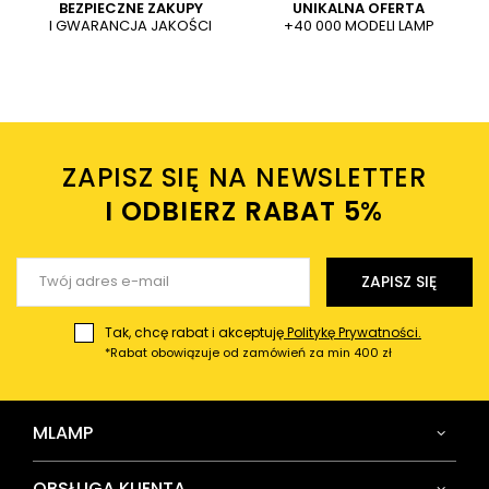
Dodaj własne zdjęcie produktu:
BEZPIECZNE ZAKUPY
UNIKALNA OFERTA
I GWARANCJA JAKOŚCI
+40 000 MODELI LAMP
Wysyłając wiadomość akceptujesz
politykę prywatności
sklepu mlamp.pl
Twoje imię
ZAPISZ SIĘ NA NEWSLETTER
Twój email
I ODBIERZ RABAT 5%ㅤ
Wyślij opinię
ZAPISZ SIĘ
Tak, chcę rabat i akceptuję
Politykę Prywatności.
*Rabat obowiązuje od zamówień za min 400 zł
MLAMP
OBSŁUGA KLIENTA