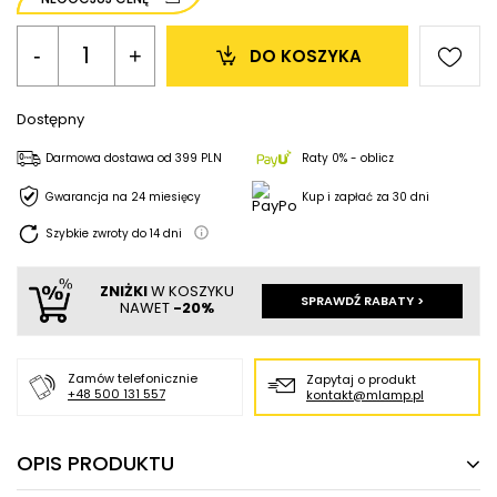
-
+
DO KOSZYKA
Dostępny
Darmowa dostawa
od
399 PLN
Raty 0% - oblicz
Gwarancja na 24 miesięcy
Kup i zapłać za 30 dni
Szybkie zwroty do
14
dni
ZNIŻKI
W KOSZYKU
SPRAWDŹ RABATY >
NAWET
-20%
Zamów telefonicznie
Zapytaj o produkt
+48 500 131 557
kontakt@mlamp.pl
OPIS PRODUKTU