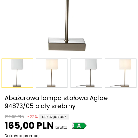
Abażurowa lampa stołowa Aglae
94873/05 biały srebrny
212,08 PLN
-
22
%
oszczędzasz
165,00 PLN
brutto
Do końca promocji: