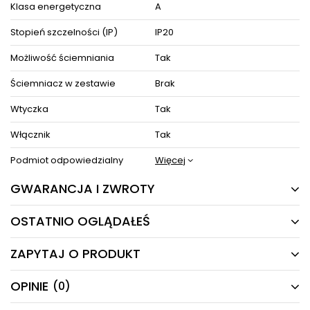
producenta.
Klasa energetyczna
A
Zestaw zawiera instrukcję obsługi oraz elementy niezbędne do
złożenia sprzętu.
Stopień szczelności (IP)
IP20
Możliwość ściemniania
Tak
ZOBACZ PODOBNE PRODUKTY W KATEGORIACH
Ściemniacz w zestawie
Brak
Wtyczka
Tak
Włącznik
Tak
Podmiot odpowiedzialny
Więcej
GWARANCJA I ZWROTY
OSTATNIO OGLĄDAŁEŚ
24 MIESIĄCE
Producent gwarantuje naprawę lub wymianę sprzętu
ZAPYTAJ O PRODUKT
do 24 miesięcy od daty zakupu. Skontaktuj się ze
PRODUKTY Z TEJ SERII
sklepem za pośrednictwem formularza reklamacji
aby
zamówić kuriera który odbierze sprzęt z Twojego
OPINIE
(0)
Masz pytania odnośnie produktu, oferty lub współpracy z
domu.
nami?