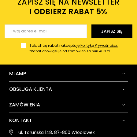
ZAPISZ SIĘ NA NEWSLETTER
Twój email
I ODBIERZ RABAT 5%ㅤ
Wyślij opinię
ZAPISZ SIĘ
Tak, chcę rabat i akceptuję
Politykę Prywatności.
*Rabat obowiązuje od zamówień za min 400 zł
MLAMP
OBSŁUGA KLIENTA
ZAMÓWIENIA
KONTAKT
ul. Toruńska 148, 87-800 Włocławek