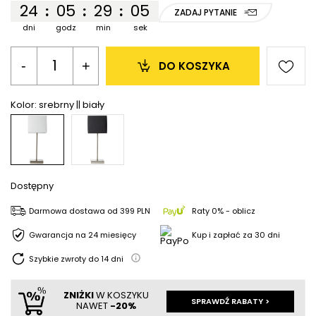
24
05
29
05
:
:
:
ZADAJ PYTANIE
dni
godz
min
sek
-
+
DO KOSZYKA
Kolor:
srebrny || biały
Dostępny
Darmowa dostawa
od
399 PLN
Raty 0% - oblicz
Gwarancja na 24 miesięcy
Kup i zapłać za 30 dni
Szybkie zwroty do
14
dni
ZNIŻKI
W KOSZYKU
SPRAWDŹ RABATY >
NAWET
-20%