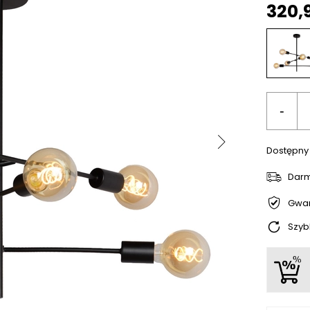
320,
-
Dostępny
Dar
Gwar
Szyb