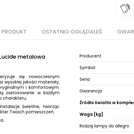
O PRODUKT
OSTATNIO OGLĄDAŁEŚ
GWAR
0 Lucide metalowa
Producent
Symbol
teryzuje się nowoczesnym
Seria
 wysokiej jakości materiały,
oryginalnym i komfortowym.
Gwarancja
jdą zastosowanie w każdym
 charakteru.
Źródło światła w komple
nstalacje świetlne, tworząc
akter Twoich pomieszczeń.
Waga [kg]
a.
Rodzaj lampy do allegro