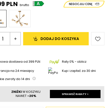
99 PLN
NEGOCJUJ CENĘ
brutto
+
DODAJ 
DO KOSZYKA
mowa dostawa
od
399 PLN
Raty 0% - oblicz
ancja na 24 miesięcy
Kup i zapłać za 30 dni
kie zwroty do
14
dni
ZNIŻKI
W KOSZYKU
SPRAWDŹ RABATY >
NAWET
-20%