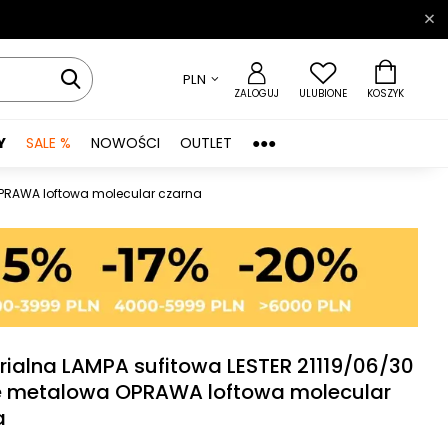
PLN
ZALOGUJ
ULUBIONE
KOSZYK
Y
SALE %
NOWOŚCI
OUTLET
●●●
 OPRAWA loftowa molecular czarna
rialna LAMPA sufitowa LESTER 21119/06/30
e metalowa OPRAWA loftowa molecular
a