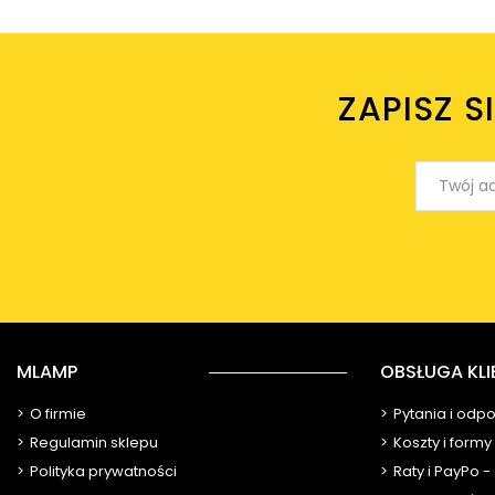
ZAPISZ S
MLAMP
OBSŁUGA KLI
O firmie
Pytania i odp
Regulamin sklepu
Koszty i form
Polityka prywatności
Raty i PayPo -