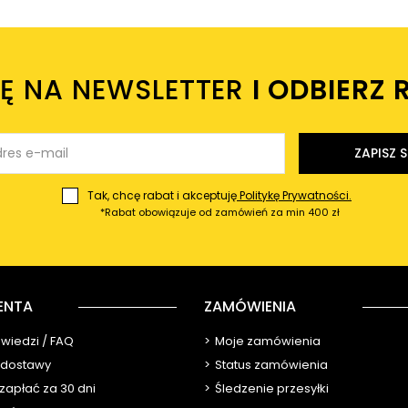
IĘ NA NEWSLETTER
I ODBIERZ 
ZAPISZ S
Tak, chcę rabat i akceptuję
Politykę Prywatności.
*Rabat obowiązuje od zamówień za min 400 zł
ENTA
ZAMÓWIENIA
owiedzi / FAQ
Moje zamówienia
y dostawy
Status zamówienia
 zapłać za 30 dni
Śledzenie przesyłki