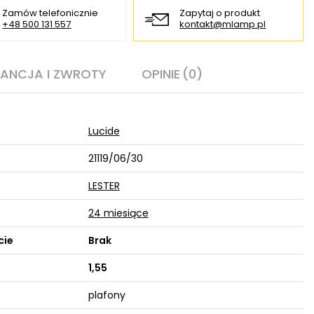
Zamów telefonicznie
Zapytaj o produkt
+48 500 131 557
kontakt@mlamp.pl
ANCJA I ZWROTY
OPINIE
(0)
Lucide
21119/06/30
LESTER
24 miesiące
cie
Brak
1,55
plafony