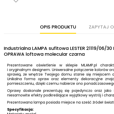
OPIS PRODUKTU
ZAPYTAJ 
Industrialna LAMPA sufitowa LESTER 21119/06/3
OPRAWA loftowa molecular czarna
Prezentowane oświetlenie w sklepie MLAMP.pl charak
i oryginalnym designem. Uniwersalne połączenie kolorów oraz
sprawią, że wnętrze Twojego domu stanie się miejscem 
Unikalna forma opraw oraz elementy dekoracyjne zna
pomieszczeniu, dzięki czemu nabierze ono ponadczasowego
Oprawy doskonale prezentują się pojedynczo oraz jako i
niesamowite efekty podkreślające wyjątkowy wystrój i char
Prezentowana lampa posiada miejsce na sześć źródeł światł
Specyfikacja:
Materiały: metal