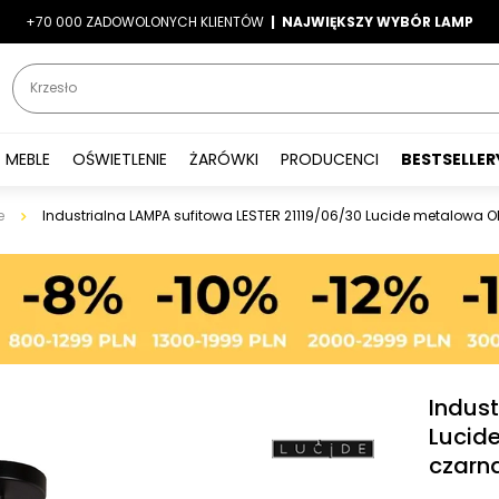
+70 000 ZADOWOLONYCH KLIENTÓW
-7%
|
LATO7
| NAJWIĘKSZY WYBÓR LAMP
|
MEBLE
OŚWIETLENIE
ŻARÓWKI
PRODUCENCI
BESTSELLER
e
Industrialna LAMPA sufitowa LESTER 21119/06/30 Lucide metalowa
Indust
Lucid
czarn