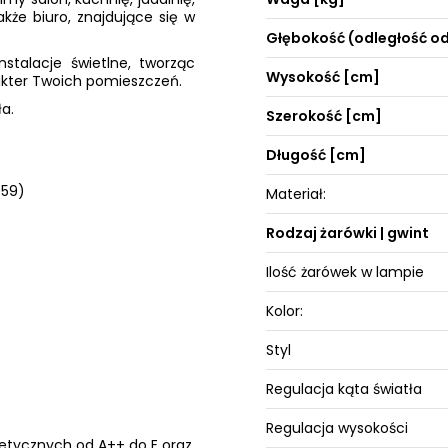
akże biuro, znajdujące się w
Głębokość (odległość od
stalacje świetlne, tworząc
Wysokość [cm]
akter Twoich pomieszczeń.
a.
Szerokość [cm]
Długość [cm]
059)
Materiał:
Rodzaj żarówki | gwint
Ilość żarówek w lampie
Kolor:
Styl
Regulacja kąta światła
Regulacja wysokości
getycznych od A++ do E oraz