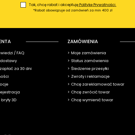
Tak, chcę rabat i akceptuję
Politykę Prywatności.
*Rabat obowiązuje od zamówień za min 400 zł
ENTA
ZAMÓWIENIA
owiedzi / FAQ
Moje zamówienia
y dostawy
Status zamówienia
 zapłać za 30 dni
Śledzenie przesyłki
ności
Zwroty i reklamacje
ocje
Chcę zareklamować towar
ejestracja
Chcę zwrócić towar
 bryły 3D
Chcę wymienić towar