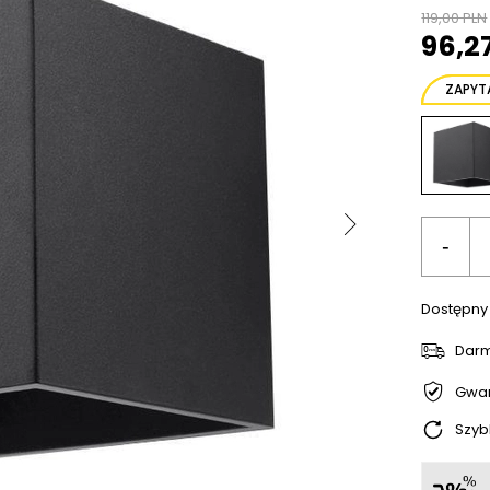
119,00 PLN
96,2
ZAPYT
-
Dostępny
Dar
Gwar
Szyb