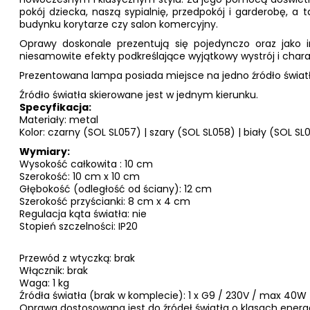
pokój dziecka, naszą sypialnię, przedpokój i garderobę, a t
budynku korytarze czy salon komercyjny.
Oprawy doskonale prezentują się pojedynczo oraz jako in
niesamowite efekty podkreślające wyjątkowy wystrój i char
Prezentowana lampa posiada miejsce na jedno źródło światł
Źródło światła skierowane jest w jednym kierunku.
Specyfikacja:
Materiały: metal
Kolor: czarny (SOL SL057) | szary (SOL SL058) | biały (SOL SL
Wymiary:
Wysokość całkowita : 10 cm
Szerokość: 10 cm x 10 cm
Głębokość (odległość od ściany): 12 cm
Szerokość przyścianki: 8 cm x 4 cm
Regulacja kąta światła: nie
Stopień szczelności: IP20
Przewód z wtyczką: brak
Włącznik: brak
Waga: 1 kg
Źródła światła (brak w komplecie): 1 x G9 / 230V / max 40W
Oprawa dostosowana jest do źródeł światła o klasach ener