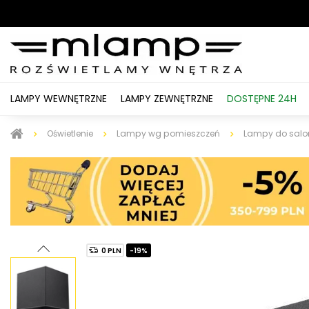
LAMPY WEWNĘTRZNE
LAMPY ZEWNĘTRZNE
DOSTĘPNE 24H
Oświetlenie
Lampy wg pomieszczeń
Lampy do salo
0 PLN
-19%