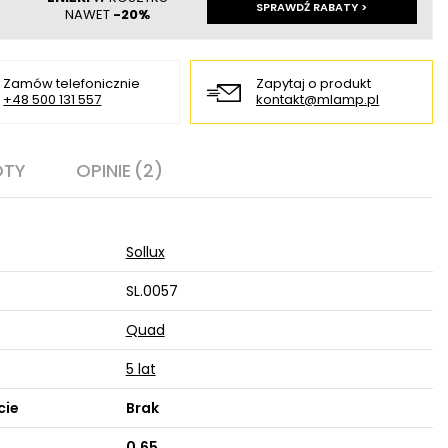
SPRAWDŹ RABATY >
NAWET
-20%
Zamów telefonicznie
Zapytaj o produkt
+48 500 131 557
kontakt@mlamp.pl
OTY
OPINIE
(2)
Sollux
SL.0057
Quad
5 lat
cie
Brak
0,65