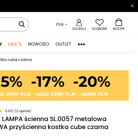
PLN
ZALOGUJ
ULUBIONE
KOSZYK
Y
SALE %
NOWOŚCI
OUTLET
●●●
stka cube czarna
5.00
(2 opinie)
et LAMPA ścienna SL.0057 metalowa
A przyścienna kostka cube czarna