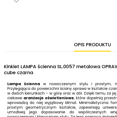
OPIS PRODUKTU
Kinkiet LAMPA ścienna SL.0057 metalowa OPRA
cube czarna
Lampa ścienna
w nowoczesnym stylu i prostym, min
Przylegająca do powierzchni ściany oprawa w kształcie czar
w dwóch kierunkach - w górę oraz w dół. Dzięki temu za 
ciekawe
aranżacje oświetleniowe
, które dopełnią przes
wprowadzą do niej wyjątkowy klimat. Minimalistyczna fo
prostym geometrycznym kształcie, zapewniają uniwer
umożliwią jego dopasowanie do współczesnych w
nowoczesnym i klasycznym stylu. Za jego pomocą doświetlim