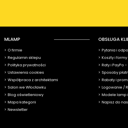
MLAMP
OBSŁUGA KLI
O firmie
Pytania i odp
Regulamin sklepu
Koszty i form
Polityka prywatności
Raty i PayPo -
Ustawienia cookies
Sposoby płat
Współpraca z architektami
Rabaty i prom
Salon we Włocławku
Logowanie / R
Blog oświetleniowy
Modele lamp i
Mapa kategorii
Napisz do nas
Newsletter