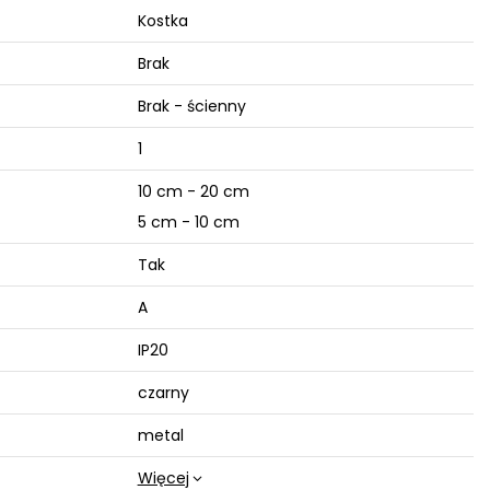
Kostka
Brak
Brak - ścienny
1
10 cm - 20 cm
5 cm - 10 cm
Tak
A
IP20
czarny
metal
Więcej