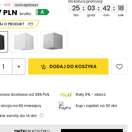
Do końca promocji:
-
19
%
oszczędzasz
25
03
42
17
:
:
:
7 PLN
brutto
dni
godz
min
sek
AJ O PRODUKT
+
DODAJ 
DO KOSZYKA
mowa dostawa
od
399 PLN
Raty 0% - oblicz
ancja na 60 miesięcy
Kup i zapłać za 30 dni
kie zwroty do
14
dni
ZNIŻKI
W KOSZYKU