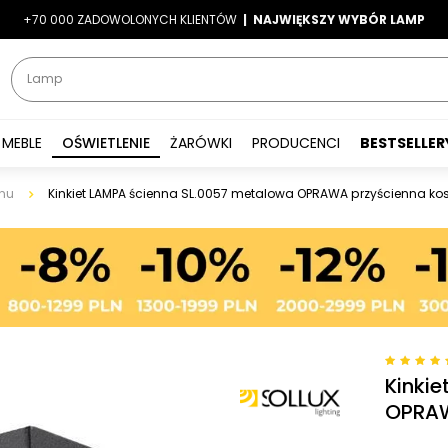
+70 000 ZADOWOLONYCH KLIENTÓW
-7%
|
LATO7
| NAJWIĘKSZY WYBÓR LAMP
|
MEBLE
OŚWIETLENIE
ŻARÓWKI
PRODUCENCI
BESTSELLER
nu
Kinkiet LAMPA ścienna SL.0057 metalowa OPRAWA przyścienna ko
Kinki
OPRAW