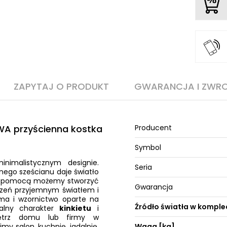
ZAPYTAJ O PRODUKT
GWARANCJA I ZWR
WA przyścienna kostka
Producent
Symbol
imalistycznym designie.
Seria
nego sześcianu daje światło
jej pomocą możemy stworzyć
Gwarancja
trzeń przyjemnym światłem i
rma i wzornictwo oparte na
Źródło światła w komple
salny charakter
kinkietu
i
nętrz domu lub firmy w
y salon, kuchnię, jadalnię,
Waga [kg]