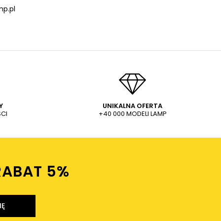
p.pl
Y
UNIKALNA OFERTA
CI
+40 000 MODELI LAMP
RABAT 5%ㅤ
IĘ