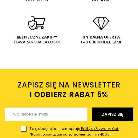
Treść twojej opinii
WYŚLIJ
Dodaj własne zdjęcie produktu:
BEZPIECZNE ZAKUPY
UNIKALNA OFERTA
I GWARANCJA JAKOŚCI
+40 000 MODELI LAMP
Wysyłając wiadomość akceptujesz
politykę prywatności
sklepu mlamp.pl
Twoje imię
ZAPISZ SIĘ NA NEWSLETTER
Twój email
I ODBIERZ RABAT 5%ㅤ
Wyślij opinię
ZAPISZ SIĘ
Tak, chcę rabat i akceptuję
Politykę Prywatności.
*Rabat obowiązuje od zamówień za min 400 zł