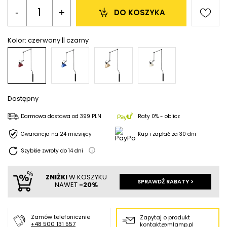
-
+
DO KOSZYKA
Kolor:
czerwony || czarny
Dostępny
Darmowa dostawa
od
399 PLN
Raty 0% - oblicz
Gwarancja na 24 miesięcy
Kup i zapłać za 30 dni
Szybkie zwroty do
14
dni
ZNIŻKI
W KOSZYKU
SPRAWDŹ RABATY >
NAWET
-20%
Zamów telefonicznie
Zapytaj o produkt
+48 500 131 557
kontakt@mlamp.pl