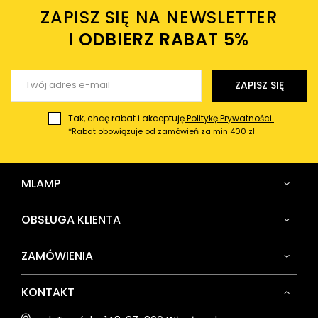
ZAPISZ SIĘ NA NEWSLETTER
Twój email
I ODBIERZ RABAT 5%ㅤ
Wyślij opinię
ZAPISZ SIĘ
Tak, chcę rabat i akceptuję
Politykę Prywatności.
*Rabat obowiązuje od zamówień za min 400 zł
MLAMP
OBSŁUGA KLIENTA
ZAMÓWIENIA
KONTAKT