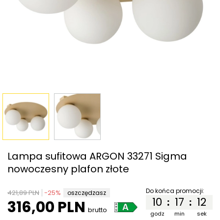
Lampa sufitowa ARGON 33271 Sigma
nowoczesny plafon złote
Do końca promocji:
421,89 PLN
-
25
%
oszczędzasz
10
17
12
:
:
316,00 PLN
brutto
godz
min
sek