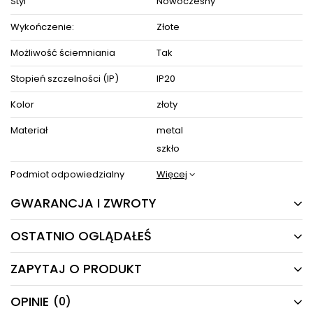
Styl
Nowoczesny
Zestaw zawiera instrukcję obsługi oraz elementy niezbędne do
złożenia sprzętu.
Wykończenie:
Złote
Możliwość ściemniania
Tak
Stopień szczelności (IP)
IP20
ZOBACZ PODOBNE PRODUKTY W KATEGORIACH
Kolor
złoty
Materiał
metal
szkło
Podmiot odpowiedzialny
Więcej
GWARANCJA I ZWROTY
OSTATNIO OGLĄDAŁEŚ
24 MIESIĄCE
Producent gwarantuje naprawę lub wymianę sprzętu
ZAPYTAJ O PRODUKT
do 24 miesięcy od daty zakupu. Skontaktuj się ze
PRODUKTY Z TEJ SERII
sklepem za pośrednictwem formularza reklamacji
aby
zamówić kuriera który odbierze sprzęt z Twojego
OPINIE
(0)
Masz pytania odnośnie produktu, oferty lub współpracy z
domu.