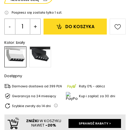
Pospiesz się została tylko
1
szt.
-
+
DO KOSZYKA
Kolor:
biały
Dostępny
Darmowa dostawa
od
399 PLN
Raty 0% - oblicz
Gwarancja na 24 miesięcy
Kup i zapłać za 30 dni
Szybkie zwroty do
14
dni
ZNIŻKI
W KOSZYKU
SPRAWDŹ RABATY >
NAWET
-20%