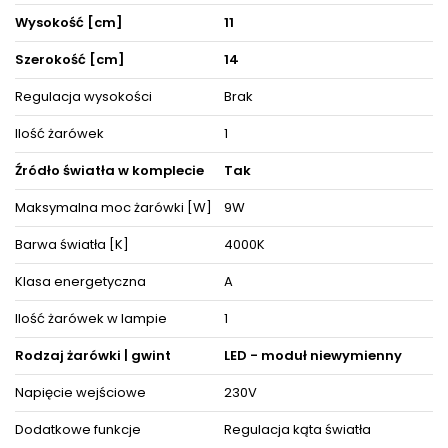
jasnych wnętrzach.
Wysoka jakość wykonania i ergonomiczna konstrukcja lampy
Wysokość [cm]
11
zagwarantuje łatwość w utrzymaniu czystości oraz
zadowolenie na wiele lat.
Szerokość [cm]
14
Wybierając model PROFILE FOCUS zyskasz zachwycającą i
cieszącą oko dekorację, która nada przestrzeniom
Regulacja wysokości
Brak
niepowtarzalnego wyglądu i elegancji. Lampa posiada miejsce
na 1 źródeł światła , o stopniu szczelności IP20.
Oświetlenie doskonale prezentuje się zarówno w towarzystwie
Ilość żarówek
1
innych lamp, jak i pojedynczo oraz jako instalacje świetlne,
dzięki czemu można dopasować ją do różnego typu
Źródło światła w komplecie
Tak
pomieszczeń.
Maksymalna moc żarówki [W]
9W
Produkt posiada certyfikaty zgodności i objęty jest gwarancją
producenta. Zestaw zawiera instrukcję obsługi oraz elementy
niezbędne do złożenia sprzętu.
Barwa światła [K]
4000K
Klasa energetyczna
A
ZOBACZ PODOBNE PRODUKTY W KATEGORIACH
Ilość żarówek w lampie
1
Rodzaj żarówki | gwint
LED - moduł niewymienny
Napięcie wejściowe
230V
Dodatkowe funkcje
Regulacja kąta światła