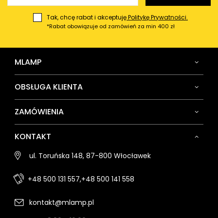
Tak, chcę rabat i akceptuję
Politykę Prywatności.
*Rabat obowiązuje od zamówień za min 400 zł
MLAMP
OBSŁUGA KLIENTA
ZAMÓWIENIA
KONTAKT
ul. Toruńska 148, 87-800 Włocławek
+48 500 131 557,
+48 500 141 558
kontakt@mlamp.pl