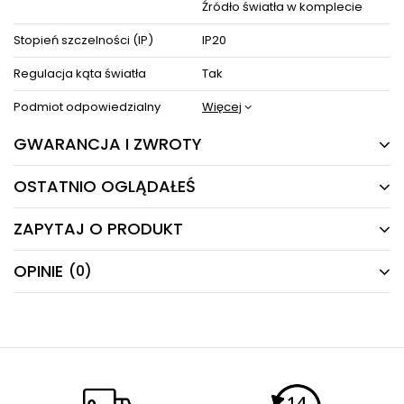
Źródło światła w komplecie
Stopień szczelności (IP)
IP20
Regulacja kąta światła
Tak
Podmiot odpowiedzialny
Więcej
GWARANCJA I ZWROTY
OSTATNIO OGLĄDAŁEŚ
24 MIESIĄCE
Producent gwarantuje naprawę lub wymianę sprzętu
ZAPYTAJ O PRODUKT
do 24 miesięcy od daty zakupu. Skontaktuj się ze
PRODUKTY Z TEJ SERII
sklepem za pośrednictwem formularza reklamacji
aby
zamówić kuriera który odbierze sprzęt z Twojego
OPINIE
(0)
Masz pytania odnośnie produktu, oferty lub współpracy z
domu.
nami?
Napisz odpowiemy najszybciej jak to możliwe.
NAPISZ SWOJĄ OPINIĘ
E-mail
Twoja ocena: