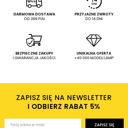
5/5
Pytanie
DARMOWA DOSTAWA
PRZYJAZNE ZWROTY
OD 399 PLN
DO 14 DNI
Treść twojej opinii
Biały reflektor Profile Focus 7618
Reflektor Profile Focus 7622 LED
K
LED 9W 3000K do
9W 4000K do 1fazowego
szynoprzewodu
systemu szynowego czarny
349,00 PLN
349,00 PLN
WYŚLIJ
Dodaj własne zdjęcie produktu:
BEZPIECZNE ZAKUPY
UNIKALNA OFERTA
I GWARANCJA JAKOŚCI
+40 000 MODELI LAMP
Wysyłając wiadomość akceptujesz
politykę prywatności
sklepu mlamp.pl
Twoje imię
ZAPISZ SIĘ NA NEWSLETTER
Twój email
I ODBIERZ RABAT 5%ㅤ
Wyślij opinię
ZAPISZ SIĘ