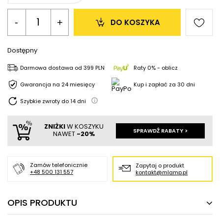
-
+
DO KOSZYKA
Dostępny
Darmowa dostawa
od
399 PLN
Raty 0% - oblicz
Gwarancja na 24 miesięcy
Kup i zapłać za 30 dni
Szybkie zwroty do
14
dni
ZNIŻKI
W KOSZYKU
SPRAWDŹ RABATY >
NAWET
-20%
Zamów telefonicznie
Zapytaj o produkt
+48 500 131 557
kontakt@mlamp.pl
OPIS PRODUKTU