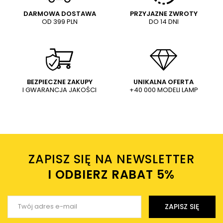
DARMOWA DOSTAWA
PRZYJAZNE ZWROTY
OD 399 PLN
DO 14 DNI
Treść twojej opinii
Ledowy kinkiet ścienny 7W
Lampa do szyny 3-fazowej
3000K mosiądz Pixel OUTLET
tuba PIXEL AZ6044 LED 20W
3000-6000K czarny
387,00 PLN
249,00 PLN
430,00 PLN
WYŚLIJ
Dodaj własne zdjęcie produktu:
BEZPIECZNE ZAKUPY
UNIKALNA OFERTA
I GWARANCJA JAKOŚCI
+40 000 MODELI LAMP
Wysyłając wiadomość akceptujesz
politykę prywatności
sklepu mlamp.pl
Twoje imię
ZAPISZ SIĘ NA NEWSLETTER
Twój email
I ODBIERZ RABAT 5%ㅤ
Wyślij opinię
ZAPISZ SIĘ