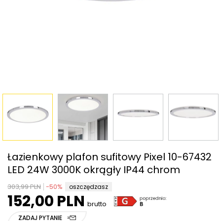
Łazienkowy plafon sufitowy Pixel 10-67432
LED 24W 3000K okrągły IP44 chrom
303,99 PLN
-
50
%
oszczędzasz
152,00 PLN
brutto
ZADAJ PYTANIE