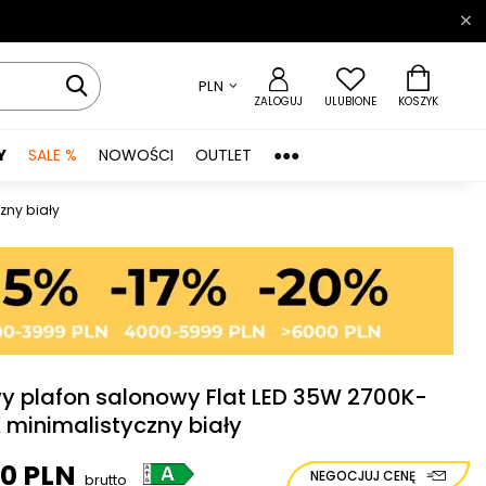
PLN
ZALOGUJ
ULUBIONE
KOSZYK
Y
SALE %
NOWOŚCI
OUTLET
●●●
zny biały
y plafon salonowy Flat LED 35W 2700K-
 minimalistyczny biały
00 PLN
NEGOCJUJ CENĘ
brutto