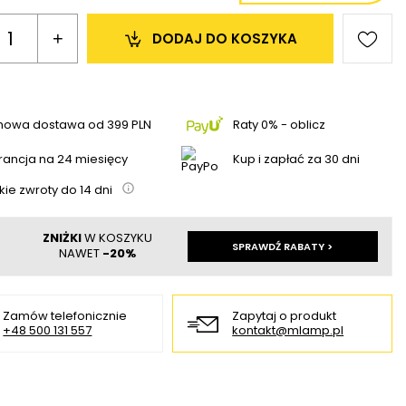
+
DODAJ 
DO KOSZYKA
mowa dostawa
od
399 PLN
Raty 0% - oblicz
ancja na 24 miesięcy
Kup i zapłać za 30 dni
kie zwroty do
14
dni
ZNIŻKI
W KOSZYKU
SPRAWDŹ RABATY >
NAWET
-20%
Zamów telefonicznie
Zapytaj o produkt
+48 500 131 557
kontakt@mlamp.pl