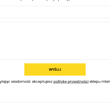
WYŚLIJ
yłając wiadomość akceptujesz
politykę prywatności
sklepu mlam