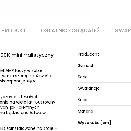
O PRODUKT
OSTATNIO OGLĄDAŁEŚ
GWAR
00K minimalistyczny
Producent
Symbol
 MLAMP łączy w sobie
twarza szereg możliwości
Seria
 wkomponuje się w
Gwarancja
tycznych i trwałych
Kolor
nie na wiele lat. Gustowny
nych, jak i ciemnych
Materiał
emu będzie ona łatwa w
Wysokość [cm]
ED zainstalowane na stałe -