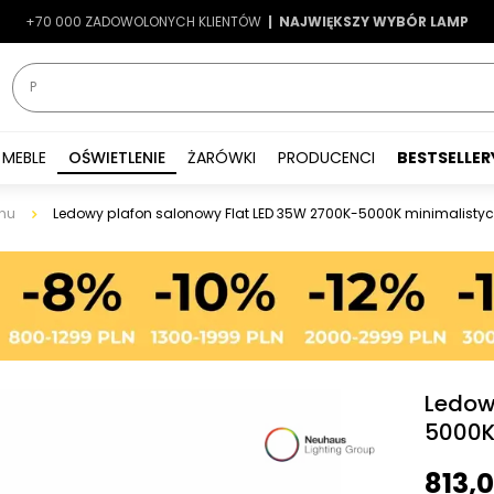
+70 000 ZADOWOLONYCH KLIENTÓW
-7%
|
LATO7
| NAJWIĘKSZY WYBÓR LAMP
|
MEBLE
OŚWIETLENIE
ŻARÓWKI
PRODUCENCI
BESTSELLER
nu
Ledowy plafon salonowy Flat LED 35W 2700K-5000K minimalistyc
Ledow
5000K
813,