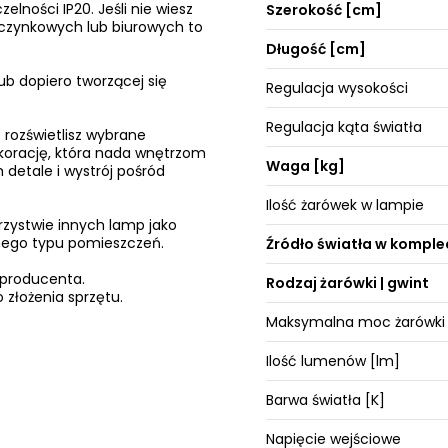
lności IP20. Jeśli nie wiesz
Szerokość [cm]
poczynkowych lub biurowych to
Długość [cm]
ub dopiero tworzącej się
Regulacja wysokości
Regulacja kąta światła
 rozświetlisz wybrane
ekorację, która nada wnętrzom
Waga [kg]
 detale i wystrój pośród
Ilość żarówek w lampie
rzystwie innych lamp jako
żnego typu pomieszczeń.
Źródło światła w komple
 producenta.
Rodzaj żarówki | gwint
 złożenia sprzętu.
Maksymalna moc żarówki
Ilość lumenów [lm]
Barwa światła [K]
Napięcie wejściowe