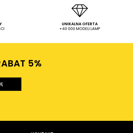
Y
UNIKALNA OFERTA
CI
+40 000 MODELI LAMP
RABAT 5%ㅤ
IĘ