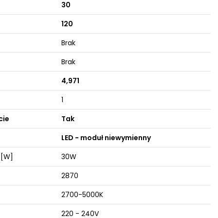
30
120
Brak
Brak
4,971
1
cie
Tak
LED - moduł niewymienny
 [W]
30W
2870
2700-5000K
220 - 240V