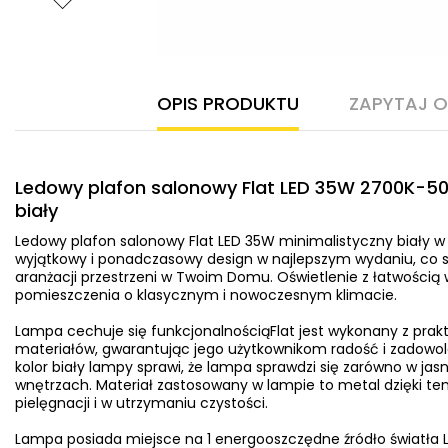
OPIS PRODUKTU
ZAPYTAJ 
Ledowy plafon salonowy Flat LED 35W 2700K-50
biały
Ledowy plafon salonowy Flat LED 35W minimalistyczny biały w
wyjątkowy i ponadczasowy design w najlepszym wydaniu, co s
aranżacji przestrzeni w Twoim Domu. Oświetlenie z łatwością
pomieszczenia o klasycznym i nowoczesnym klimacie.
Lampa cechuje się funkcjonalnościąFlat jest wykonany z prak
materiałów, gwarantując jego użytkownikom radość i zadowole
kolor biały lampy sprawi, że lampa sprawdzi się zarówno w jas
wnętrzach. Materiał zastosowany w lampie to metal dzięki t
pielęgnacji i w utrzymaniu czystości.
Lampa posiada miejsce na 1 energooszczędne źródło światła L