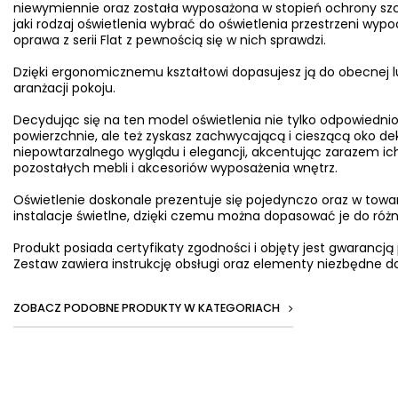
niewymiennie oraz została wyposażona w stopień ochrony szcze
jaki rodzaj oświetlenia wybrać do oświetlenia przestrzeni wy
oprawa z serii Flat z pewnością się w nich sprawdzi.
Dzięki ergonomicznemu kształtowi dopasujesz ją do obecnej l
aranżacji pokoju.
Decydując się na ten model oświetlenia nie tylko odpowiednio
powierzchnie, ale też zyskasz zachwycającą i cieszącą oko d
niepowtarzalnego wyglądu i elegancji, akcentując zarazem ich
pozostałych mebli i akcesoriów wyposażenia wnętrz.
Oświetlenie doskonale prezentuje się pojedynczo oraz w towa
instalacje świetlne, dzięki czemu można dopasować je do ró
Produkt posiada certyfikaty zgodności i objęty jest gwarancją
Zestaw zawiera instrukcję obsługi oraz elementy niezbędne do
ZOBACZ PODOBNE PRODUKTY W KATEGORIACH