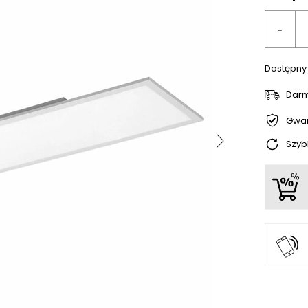
-
Dostępny
Dar
Gwar
Szyb