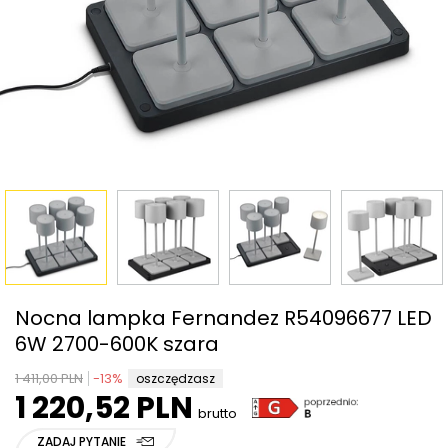
Nocna lampka Fernandez R54096677 LED
6W 2700-600K szara
1 411,00 PLN
-
13
%
oszczędzasz
1 220,52 PLN
brutto
ZADAJ PYTANIE