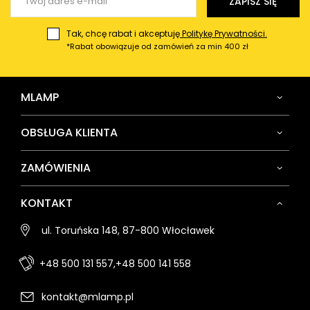
ZAPISZ SIĘ
Tak, chcę rabat i akceptuję
Politykę Prywatności.
*Rabat obowiązuje od zamówień za min 400 zł
MLAMP
OBSŁUGA KLIENTA
ZAMÓWIENIA
KONTAKT
ul. Toruńska 148, 87-800 Włocławek
+48 500 131 557,
+48 500 141 558
kontakt@mlamp.pl