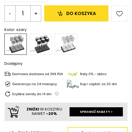
-
+
DO KOSZYKA
Kolor:
szary
Dostępny
Darmowa dostawa
od
399 PLN
Raty 0% - oblicz
Gwarancja na 24 miesięcy
Kup i zapłać za 30 dni
Szybkie zwroty do
14
dni
ZNIŻKI
W KOSZYKU
SPRAWDŹ RABATY >
NAWET
-20%