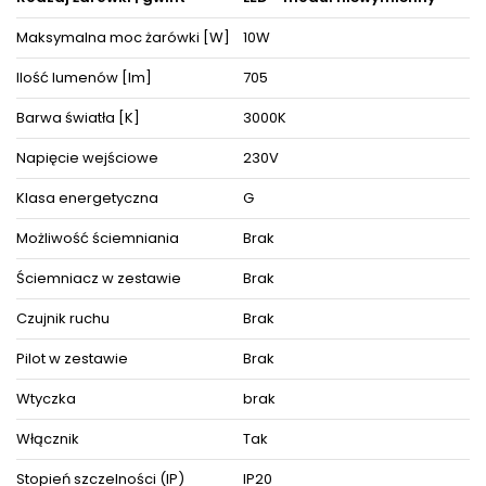
niepowtarzalnego wyglądu i elegancji, akcentując zarazem ich
detale i wystrój pośród pozostałych mebli i akcesoriów
Maksymalna moc żarówki [W]
10W
wyposażenia wnętrz.
Oświetlenie doskonale prezentuje się pojedynczo oraz w
Ilość lumenów [lm]
705
towarzystwie innych lamp jako instalacje świetlne, dzięki czemu
można dopasować je do różnego typu pomieszczeń.
Barwa światła [K]
3000K
Produkt posiada certyfikaty zgodności i objęty jest gwarancją
Napięcie wejściowe
230V
producenta.
Zestaw zawiera instrukcję obsługi oraz elementy niezbędne do
złożenia sprzętu.
Klasa energetyczna
G
Możliwość ściemniania
Brak
ZOBACZ PODOBNE PRODUKTY W KATEGORIACH
Ściemniacz w zestawie
Brak
Czujnik ruchu
Brak
Pilot w zestawie
Brak
Wtyczka
brak
Włącznik
Tak
Stopień szczelności (IP)
IP20