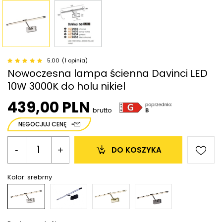
5.00
(1 opinia)
Nowoczesna lampa ścienna Davinci LED
10W 3000K do holu nikiel
439,00 PLN
brutto
NEGOCJUJ CENĘ
-
+
DO KOSZYKA
Kolor:
srebrny