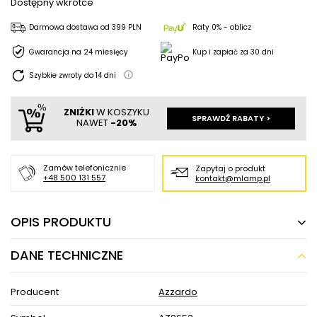
Dostępny wkrótce
Darmowa dostawa
od
399 PLN
Raty 0% - oblicz
Gwarancja na 24 miesięcy
Kup i zapłać za 30 dni
Szybkie zwroty do
14
dni
ZNIŻKI
W KOSZYKU
SPRAWDŹ RABATY >
NAWET
-20%
Zamów telefonicznie
Zapytaj o produkt
+48 500 131 557
kontakt@mlamp.pl
OPIS PRODUKTU
DANE TECHNICZNE
Nowoczesna lampa ścienna Davinci LED 10W
3000K do holu nikiel
Producent
Azzardo
Nowoczesna lampa ścienna Davinci LED 10W do holu nikiel w
MLAMP łączy w sobie wyjątkowy i ponadczasowy design w