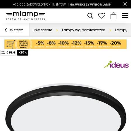
-7%
+70 000 ZADOWOLONYCH KLIENTÓW
|
LATO7
| NAJWIĘKSZY WYBÓR LAMP
|
Oświetlenie
Lampy wg pomieszczeń
Lampy d
Wstecz
0 PLN
-20%