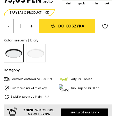
brutto
dni
godz
min
sek
ZAPYTAJ O PRODUKT
-
+
DO KOSZYKA
Kolor:
srebrny || biały
Dostępny
Darmowa dostawa
od
399 PLN
Raty 0% - oblicz
Gwarancja na 24 miesięcy
Kup i zapłać za 30 dni
Szybkie zwroty do
14
dni
ZNIŻKI
W KOSZYKU
SPRAWDŹ RABATY >
NAWET
-20%