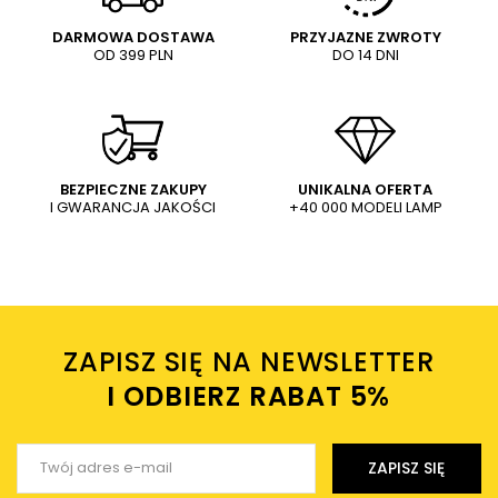
DARMOWA DOSTAWA
PRZYJAZNE ZWROTY
OD 399 PLN
DO 14 DNI
Treść twojej opinii
WYŚLIJ
Dodaj własne zdjęcie produktu:
BEZPIECZNE ZAKUPY
UNIKALNA OFERTA
I GWARANCJA JAKOŚCI
+40 000 MODELI LAMP
Wysyłając wiadomość akceptujesz
politykę prywatności
sklepu mlamp.pl
Twoje imię
ZAPISZ SIĘ NA NEWSLETTER
Twój email
I ODBIERZ RABAT 5%ㅤ
Wyślij opinię
ZAPISZ SIĘ