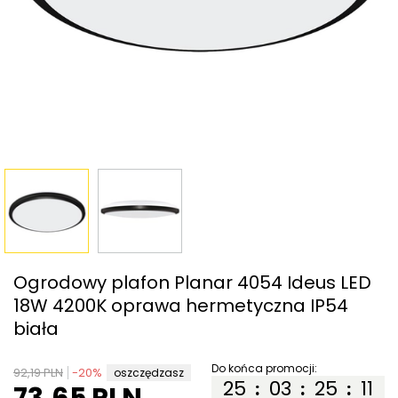
Ogrodowy plafon Planar 4054 Ideus LED
18W 4200K oprawa hermetyczna IP54
biała
Do końca promocji:
92,19 PLN
-
20
%
oszczędzasz
25
03
25
11
:
:
:
73,65 PLN