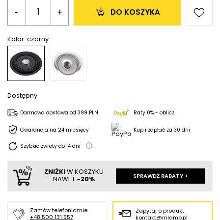
-
+
DO KOSZYKA
Kolor:
czarny
Dostępny
Darmowa dostawa
od
399 PLN
Raty 0% - oblicz
Gwarancja na 24 miesięcy
Kup i zapłać za 30 dni
Szybkie zwroty do
14
dni
ZNIŻKI
W KOSZYKU
SPRAWDŹ RABATY >
NAWET
-20%
Zamów telefonicznie
Zapytaj o produkt
+48 500 131 557
kontakt@mlamp.pl