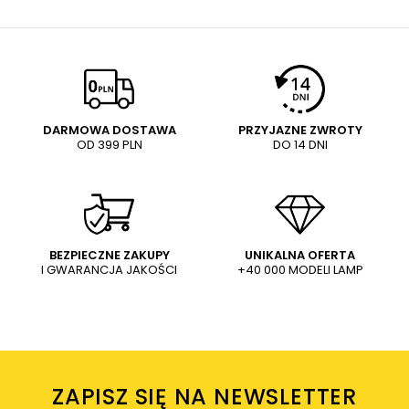
domu.
NAPISZ SWOJĄ OPINIĘ
E-mail
Twoja ocena:
5/5
Pytanie
DARMOWA DOSTAWA
PRZYJAZNE ZWROTY
OD 399 PLN
DO 14 DNI
Treść twojej opinii
WYŚLIJ
Dodaj własne zdjęcie produktu:
BEZPIECZNE ZAKUPY
UNIKALNA OFERTA
I GWARANCJA JAKOŚCI
+40 000 MODELI LAMP
Wysyłając wiadomość akceptujesz
politykę prywatności
sklepu mlamp.pl
Twoje imię
ZAPISZ SIĘ NA NEWSLETTER