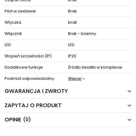
Pilot w zestawie
Brak
Wtyczka
brak
Włącznik
Brak - ścienny
LED
LED
Stopień szczelności (IP)
IP20
Dodatkowe funkcje
Źródło światła w komplecie
Podmiot odpowiedzialny
Więcej
GWARANCJA I ZWROTY
ZAPYTAJ O PRODUKT
24 MIESIĄCE
Producent gwarantuje naprawę lub wymianę sprzętu
OPINIE
(0)
Masz pytania odnośnie produktu, oferty lub współpracy z
do 24 miesięcy od daty zakupu. Skontaktuj się ze
nami?
sklepem za pośrednictwem formularza reklamacji
Napisz odpowiemy najszybciej jak to możliwe.
aby
zamówić kuriera który odbierze sprzęt z Twojego