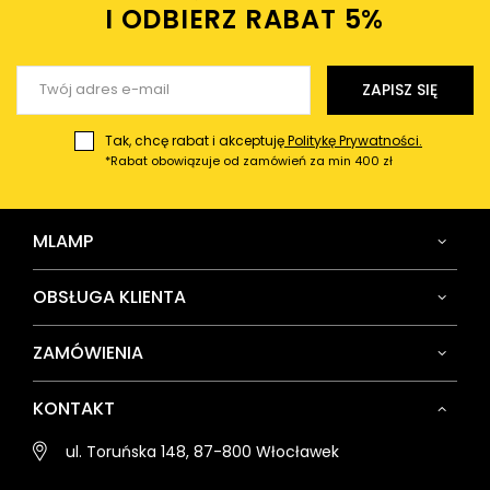
Twój email
I ODBIERZ RABAT 5%ㅤ
Wyślij opinię
ZAPISZ SIĘ
Tak, chcę rabat i akceptuję
Politykę Prywatności.
*Rabat obowiązuje od zamówień za min 400 zł
MLAMP
OBSŁUGA KLIENTA
ZAMÓWIENIA
KONTAKT
ul. Toruńska 148, 87-800 Włocławek