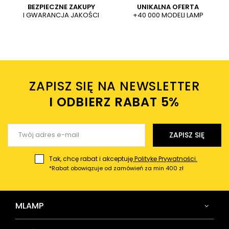
BEZPIECZNE ZAKUPY
UNIKALNA OFERTA
5/5
I GWARANCJA JAKOŚCI
+40 000 MODELI LAMP
Wysyłając wiadomość akceptujesz
politykę prywatności
2024-10-28
sklepu mlamp.pl
mWKDETGbHDWmroe
Czy opinia była pomocna?
Tak
0
Nie
0
5/5
ZAPISZ SIĘ NA NEWSLETTER
interesującą lampa, do wnętrz nowoczesnych
I ODBIERZ RABAT 5%ㅤ
2023-03-17
Agnieszka, Lębork
Czy opinia była pomocna?
Tak
0
Nie
0
ZAPISZ SIĘ
5/5
Tak, chcę rabat i akceptuję
Politykę Prywatności.
*Rabat obowiązuje od zamówień za min 400 zł
Lampa bardzo dobrej jakości. Warta swojej ceny.
2022-10-24
Magdalena, Chojnów
MLAMP
Czy opinia była pomocna?
Tak
0
Nie
0