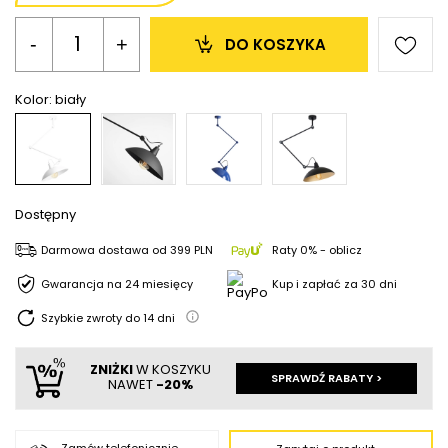
-
+
DO KOSZYKA
Kolor:
biały
Dostępny
Darmowa dostawa
od
399 PLN
Raty 0% - oblicz
Gwarancja na 24 miesięcy
Kup i zapłać za 30 dni
Szybkie zwroty do
14
dni
ZNIŻKI
W KOSZYKU
SPRAWDŹ RABATY >
NAWET
-20%
Zamów telefonicznie