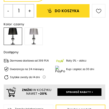
-
+
DO KOSZYKA
Kolor:
czarny
Dostępny
Darmowa dostawa
od
399 PLN
Raty 0% - oblicz
Gwarancja na 24 miesięcy
Kup i zapłać za 30 dni
Szybkie zwroty do
14
dni
ZNIŻKI
W KOSZYKU
SPRAWDŹ RABATY >
NAWET
-20%
Zamów telefonicznie