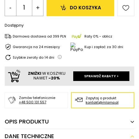
-
+
DO KOSZYKA
Dostępny
Darmowa dostawa
od
399 PLN
Raty 0% - oblicz
Gwarancja na 24 miesięcy
Kup i zapłać za 30 dni
Szybkie zwroty do
14
dni
ZNIŻKI
W KOSZYKU
SPRAWDŹ RABATY >
NAWET
-20%
Zamów telefonicznie
Zapytaj o produkt
+48 500 131 557
kontakt@mlamp.pl
OPIS PRODUKTU
DANE TECHNICZNE
Stołowa lampka PASORAPA LE44680 LED 5W