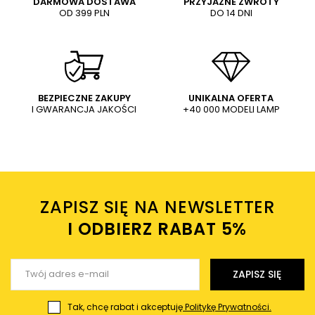
DARMOWA DOSTAWA
PRZYJAZNE ZWROTY
OD 399 PLN
DO 14 DNI
Treść twojej opinii
Kinkiet ścienny PASORAPA
Podłogowa lampa PASORAPA
LE44679 LED 9W 3000K sopel
LE44681 LED 9W 3000K talerz
dysk czarny
czarna
502,00 PLN
621,00 PLN
WYŚLIJ
Dodaj własne zdjęcie produktu:
BEZPIECZNE ZAKUPY
UNIKALNA OFERTA
I GWARANCJA JAKOŚCI
+40 000 MODELI LAMP
Wysyłając wiadomość akceptujesz
politykę prywatności
sklepu mlamp.pl
Twoje imię
ZAPISZ SIĘ NA NEWSLETTER
Twój email
I ODBIERZ RABAT 5%ㅤ
Wyślij opinię
ZAPISZ SIĘ
Tak, chcę rabat i akceptuję
Politykę Prywatności.