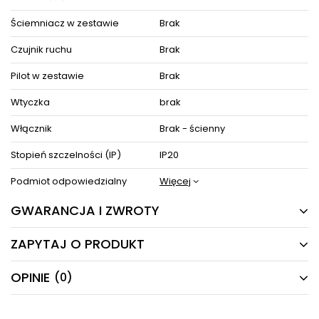
Ściemniacz w zestawie
Brak
Czujnik ruchu
Brak
Pilot w zestawie
Brak
Wtyczka
brak
Włącznik
Brak - ścienny
Stopień szczelności (IP)
IP20
Podmiot odpowiedzialny
Więcej
GWARANCJA I ZWROTY
ZAPYTAJ O PRODUKT
24 MIESIĄCE
Producent gwarantuje naprawę lub wymianę sprzętu
OPINIE
(0)
Masz pytania odnośnie produktu, oferty lub współpracy z
do 24 miesięcy od daty zakupu. Skontaktuj się ze
nami?
sklepem za pośrednictwem formularza reklamacji
Napisz odpowiemy najszybciej jak to możliwe.
aby
zamówić kuriera który odbierze sprzęt z Twojego
domu.