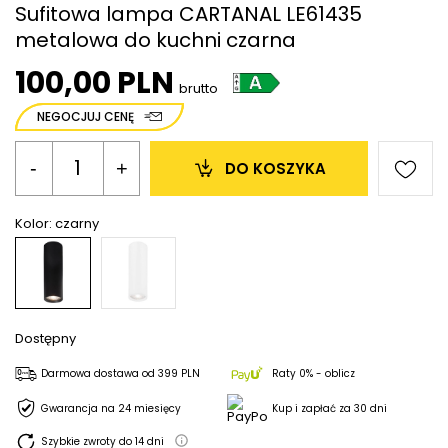
Sufitowa lampa CARTANAL LE61435
metalowa do kuchni czarna
100,00 PLN
brutto
NEGOCJUJ CENĘ
-
+
DO KOSZYKA
Kolor:
czarny
Dostępny
Darmowa dostawa
od
399 PLN
Raty 0% - oblicz
Gwarancja na 24 miesięcy
Kup i zapłać za 30 dni
Szybkie zwroty do
14
dni