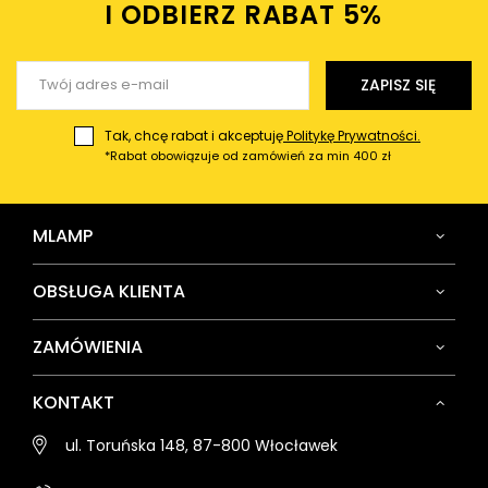
Twój email
I ODBIERZ RABAT 5%ㅤ
Wyślij opinię
ZAPISZ SIĘ
Tak, chcę rabat i akceptuję
Politykę Prywatności.
*Rabat obowiązuje od zamówień za min 400 zł
MLAMP
OBSŁUGA KLIENTA
ZAMÓWIENIA
KONTAKT
ul. Toruńska 148, 87-800 Włocławek