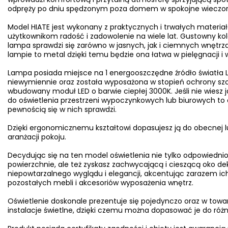
odpręży po dniu spędzonym poza domem w spokojne wieczory 
Model HIATE jest wykonany z praktycznych i trwałych materia
użytkownikom radość i zadowolenie na wiele lat. Gustowny kolo
lampa sprawdzi się zarówno w jasnych, jak i ciemnych wnętrz
lampie to metal dzięki temu będzie ona łatwa w pielęgnacji i 
Lampa posiada miejsce na 1 energooszczędne źródło światła L
niewymiennie oraz została wyposażona w stopień ochrony szc
wbudowany moduł LED o barwie ciepłej 3000K. Jeśli nie wiesz j
do oświetlenia przestrzeni wypoczynkowych lub biurowych to o
pewnością się w nich sprawdzi.
Dzięki ergonomicznemu kształtowi dopasujesz ją do obecnej l
aranżacji pokoju.
Decydując się na ten model oświetlenia nie tylko odpowiednio
powierzchnie, ale też zyskasz zachwycającą i cieszącą oko d
niepowtarzalnego wyglądu i elegancji, akcentując zarazem ich
pozostałych mebli i akcesoriów wyposażenia wnętrz.
Oświetlenie doskonale prezentuje się pojedynczo oraz w towa
instalacje świetlne, dzięki czemu można dopasować je do ró