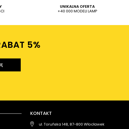
Y
UNIKALNA OFERTA
CI
+40 000 MODELI LAMP
RABAT 5%ㅤ
IĘ
KONTAKT
ul. Toruńska 148, 87-800 Włocławek