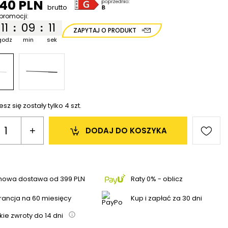
,40 PLN
brutto
promocji:
11
09
11
:
:
ZAPYTAJ O PRODUKT
godz
min
sek
sz się zostały tylko
4
szt.
+
DODAJ 
DO KOSZYKA
mowa dostawa
od
399 PLN
Raty 0% - oblicz
ancja na 60 miesięcy
Kup i zapłać za 30 dni
kie zwroty do
14
dni