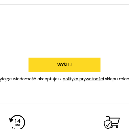
WYŚLIJ
yłając wiadomość akceptujesz
politykę prywatności
sklepu mlam