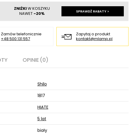
ZNIŻKI
W KOSZYKU
SPRAWDŹ RABATY >
NAWET
-20%
Zamów telefonicznie
Zapytaj o produkt
+48 500 131 557
kontakt@mlamp.pl
OTY
OPINIE
(0)
Shilo
1817
HIATE
5 lat
biały