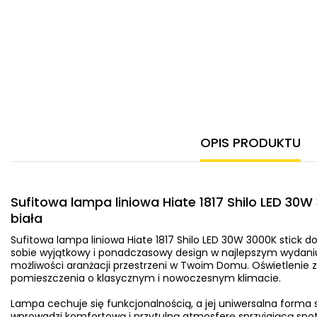
OPIS PRODUKTU
Sufitowa lampa liniowa Hiate 1817 Shilo LED 30W
biała
Sufitowa lampa liniowa Hiate 1817 Shilo LED 30W 3000K stick d
sobie wyjątkowy i ponadczasowy design w najlepszym wydaniu
możliwości aranżacji przestrzeni w Twoim Domu. Oświetlenie 
pomieszczenia o klasycznym i nowoczesnym klimacie.
Lampa cechuje się funkcjonalnością, a jej uniwersalna forma sp
wprowadzi komfortową i przytulną atmosferę sprzyjającą spot