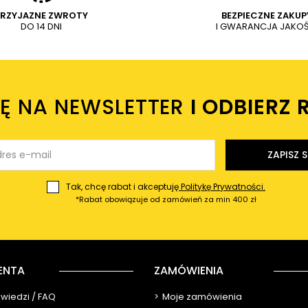
PRZYJAZNE ZWROTY
BEZPIECZNE ZAKUP
DO 14 DNI
I GWARANCJA JAKOŚ
IĘ NA NEWSLETTER
I ODBIERZ 
ZAPISZ S
Tak, chcę rabat i akceptuję
Politykę Prywatności.
*Rabat obowiązuje od zamówień za min 400 zł
ENTA
ZAMÓWIENIA
owiedzi / FAQ
Moje zamówienia