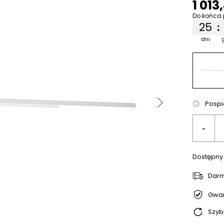
1 013
Do końca 
25
:
dni
Pospie
-
Dostępny
Dar
Gwar
Szyb