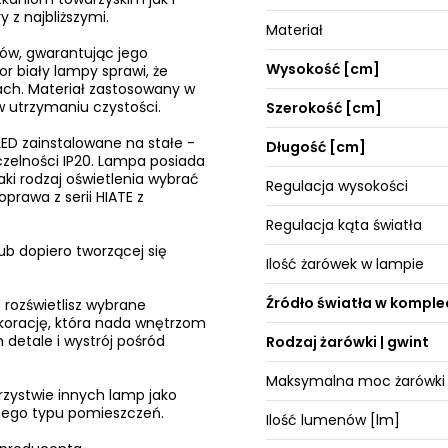
z najbliższymi.
Materiał
łów, gwarantując jego
Wysokość [cm]
r biały lampy sprawi, że
ach. Materiał zastosowany w
w utrzymaniu czystości.
Szerokość [cm]
ED zainstalowane na stałe -
Długość [cm]
zelności IP20. Lampa posiada
aki rodzaj oświetlenia wybrać
Regulacja wysokości
prawa z serii HIATE z
Regulacja kąta światła
ub dopiero tworzącej się
Ilość żarówek w lampie
Źródło światła w komple
 rozświetlisz wybrane
ekorację, która nada wnętrzom
 detale i wystrój pośród
Rodzaj żarówki | gwint
Maksymalna moc żarówki
rzystwie innych lamp jako
żnego typu pomieszczeń.
Ilość lumenów [lm]