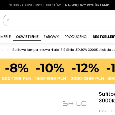
+70 000 ZADOWOLONYCH KLIENTÓW
-7%
|
LATO7
| NAJWIĘKSZY WYBÓR LAMP
|
MEBLE
OŚWIETLENIE
ŻARÓWKI
PRODUCENCI
BESTSELLER
nu
Sufitowa lampa liniowa Hiate 1817 Shilo LED 30W 3000K stick do s
Sufito
3000K 
1 126,00 P