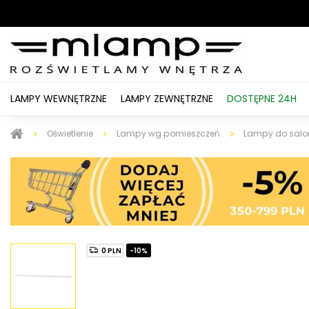
LAMPY WEWNĘTRZNE
LAMPY ZEWNĘTRZNE
DOSTĘPNE 24H
Oświetlenie
Lampy wg pomieszczeń
Lampy do salo
0 PLN
-10%