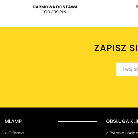
DARMOWA DOSTAWA
OD 399 PLN
ZAPISZ S
MLAMP
OBSŁUGA KLI
O firmie
Pytania i odp