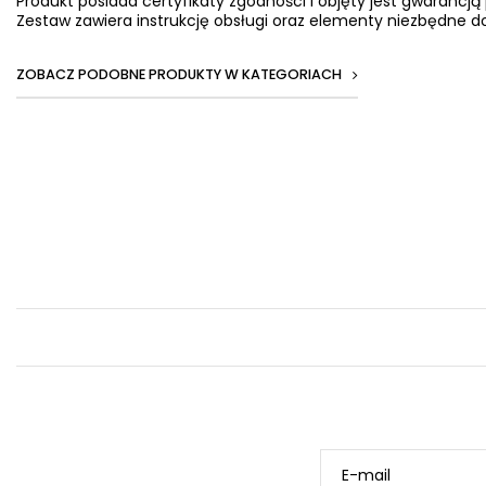
Produkt posiada certyfikaty zgodności i objęty jest gwarancją
Zestaw zawiera instrukcję obsługi oraz elementy niezbędne do
ZOBACZ PODOBNE PRODUKTY W KATEGORIACH
E-mail