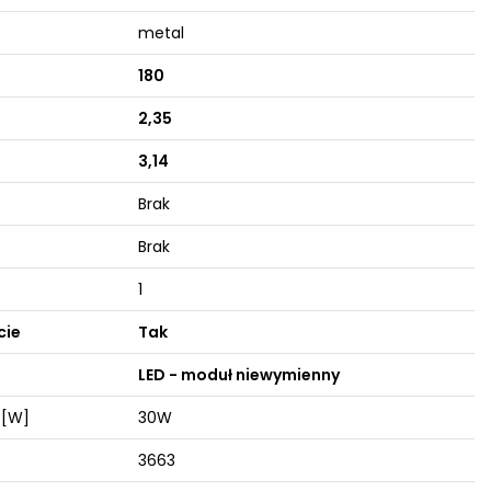
metal
180
2,35
3,14
Brak
Brak
1
cie
Tak
LED - moduł niewymienny
 [W]
30W
3663