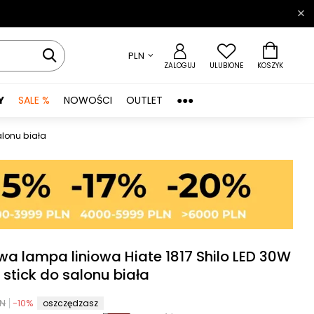
PLN
ZALOGUJ
ULUBIONE
KOSZYK
Y
SALE %
NOWOŚCI
OUTLET
●●●
alonu biała
wa lampa liniowa Hiate 1817 Shilo LED 30W
stick do salonu biała
LN
-
10
%
oszczędzasz