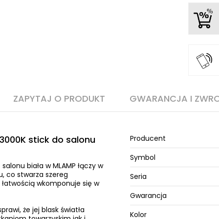
ZAPYTAJ O PRODUKT
GWARANCJA I ZWR
 3000K stick do salonu
Producent
Symbol
o salonu biała w MLAMP łączy w
, co stwarza szereg
Seria
z łatwością wkomponuje się w
Gwarancja
rawi, że jej blask światła
Kolor
kaniom towarzyskim jak i