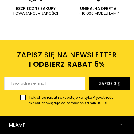
WYŚLIJ
Dodaj własne zdjęcie produktu:
BEZPIECZNE ZAKUPY
UNIKALNA OFERTA
I GWARANCJA JAKOŚCI
+40 000 MODELI LAMP
Wysyłając wiadomość akceptujesz
politykę prywatności
sklepu mlamp.pl
Twoje imię
ZAPISZ SIĘ NA NEWSLETTER
Twój email
I ODBIERZ RABAT 5%ㅤ
Wyślij opinię
ZAPISZ SIĘ
Tak, chcę rabat i akceptuję
Politykę Prywatności.
*Rabat obowiązuje od zamówień za min 400 zł
MLAMP