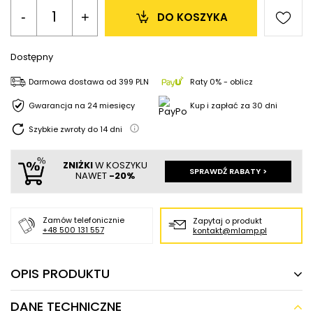
-
+
DO KOSZYKA
Dostępny
Darmowa dostawa
od
399 PLN
Raty 0% - oblicz
Gwarancja na 24 miesięcy
Kup i zapłać za 30 dni
Szybkie zwroty do
14
dni
ZNIŻKI
W KOSZYKU
SPRAWDŹ RABATY >
NAWET
-20%
Zamów telefonicznie
Zapytaj o produkt
+48 500 131 557
kontakt@mlamp.pl
OPIS PRODUKTU
DANE TECHNICZNE
Sufitowa lampa tuba Delto 09915/06/36