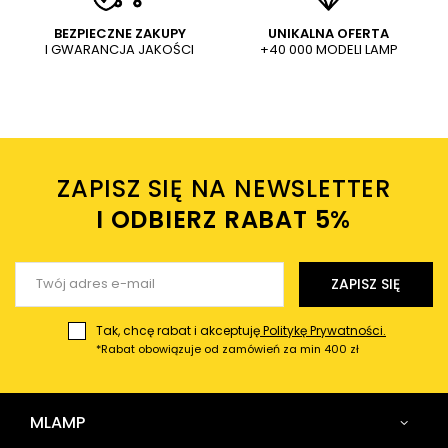
WYŚLIJ
Dodaj własne zdjęcie produktu:
BEZPIECZNE ZAKUPY
UNIKALNA OFERTA
I GWARANCJA JAKOŚCI
+40 000 MODELI LAMP
Wysyłając wiadomość akceptujesz
politykę prywatności
sklepu mlamp.pl
Twoje imię
ZAPISZ SIĘ NA NEWSLETTER
Twój email
I ODBIERZ RABAT 5%ㅤ
Wyślij opinię
ZAPISZ SIĘ
Tak, chcę rabat i akceptuję
Politykę Prywatności.
*Rabat obowiązuje od zamówień za min 400 zł
MLAMP