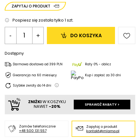
ZAPYTAJ O PRODUKT
Pospiesz się została tylko
1
szt.
-
+
DO KOSZYKA
Dostępny
Darmowa dostawa
od
399 PLN
Raty 0% - oblicz
Gwarancja na 60 miesięcy
Kup i zapłać za 30 dni
Szybkie zwroty do
14
dni
ZNIŻKI
W KOSZYKU
SPRAWDŹ RABATY >
NAWET
-20%
Zamów telefonicznie
Zapytaj o produkt
+48 500 131 557
kontakt@mlamp.pl