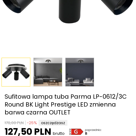
Sufitowa lampa tuba Parma LP-0612/3C
Round BK Light Prestige LED zmienna
barwa czarna OUTLET
170,00 PLN
-
25
%
oszczędzasz
127,50 PLN
brutto