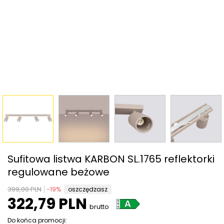
Sufitowa listwa KARBON SL.1765 reflektorki
regulowane beżowe
399,00 PLN
-
19
%
oszczędzasz
322,79 PLN
brutto
Do końca promocji: