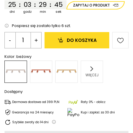
25
03
29
44
:
:
:
ZAPYTAJ O PRODUKT
dni
godz
min
sek
Pospiesz się zostało tylko
6
szt.
-
+
DO KOSZYKA
Kolor:
beżowy
WIĘCEJ
Dostępny
Darmowa dostawa
od
399 PLN
Raty 0% - oblicz
Gwarancja na 24 miesięcy
Kup i zapłać za 30 dni
Szybkie zwroty do
14
dni