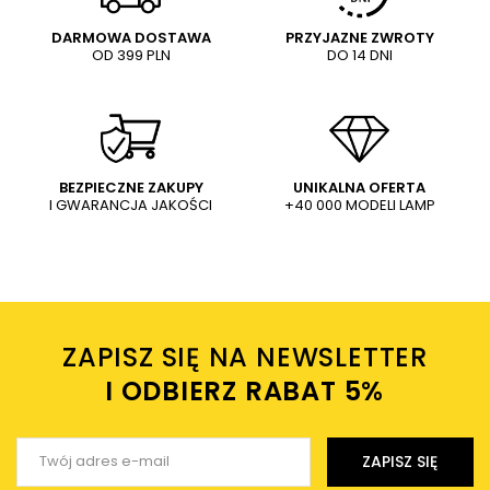
DARMOWA DOSTAWA
PRZYJAZNE ZWROTY
OD 399 PLN
DO 14 DNI
Treść twojej opinii
WYŚLIJ
Dodaj własne zdjęcie produktu:
BEZPIECZNE ZAKUPY
UNIKALNA OFERTA
I GWARANCJA JAKOŚCI
+40 000 MODELI LAMP
Wysyłając wiadomość akceptujesz
politykę prywatności
sklepu mlamp.pl
Twoje imię
ZAPISZ SIĘ NA NEWSLETTER
Twój email
I ODBIERZ RABAT 5%ㅤ
Wyślij opinię
ZAPISZ SIĘ