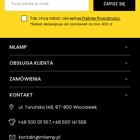
Wyślij opinię
ZAPISZ SIĘ
Tak, chcę rabat i akceptuję
Politykę Prywatności.
*Rabat obowiązuje od zamówień za min 400 zł
MLAMP
OBSŁUGA KLIENTA
ZAMÓWIENIA
KONTAKT
ul. Toruńska 148, 87-800 Włocławek
+48 500 131 557,
+48 500 141 558
kontakt@mlamp.pl