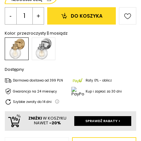
-
+
DO KOSZYKA
Kolor:
przezroczysty || mosiądz
Dostępny
Darmowa dostawa
od
399 PLN
Raty 0% - oblicz
Gwarancja na 24 miesięcy
Kup i zapłać za 30 dni
Szybkie zwroty do
14
dni
ZNIŻKI
W KOSZYKU
SPRAWDŹ RABATY >
NAWET
-20%