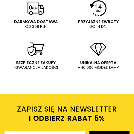
5/5
Pytanie
DARMOWA DOSTAWA
PRZYJAZNE ZWROTY
OD 399 PLN
DO 14 DNI
Treść twojej opinii
WYŚLIJ
Dodaj własne zdjęcie produktu:
BEZPIECZNE ZAKUPY
UNIKALNA OFERTA
I GWARANCJA JAKOŚCI
+40 000 MODELI LAMP
Wysyłając wiadomość akceptujesz
politykę prywatności
sklepu mlamp.pl
Twoje imię
ZAPISZ SIĘ NA NEWSLETTER
Twój email
I ODBIERZ RABAT 5%ㅤ