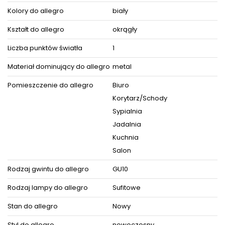
Kolory do allegro
biały
Kształt do allegro
okrągły
Liczba punktów światła
1
Materiał dominujący do allegro
metal
Pomieszczenie do allegro
Biuro
Korytarz/Schody
Sypialnia
Jadalnia
Kuchnia
Salon
Rodzaj gwintu do allegro
GU10
Rodzaj lampy do allegro
Sufitowe
Stan do allegro
Nowy
Styl do allegro
nowoczesny