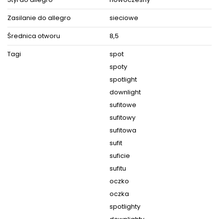
Zasilanie do allegro
sieciowe
Średnica otworu
8,5
Tagi
spot
spoty
spotlight
downlight
sufitowe
sufitowy
sufitowa
sufit
suficie
sufitu
oczko
oczka
spotlighty