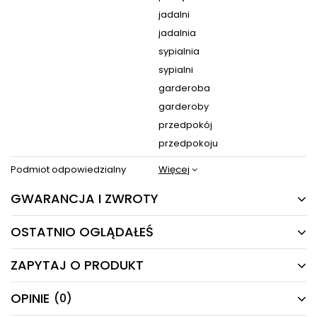
jadalni
jadalnia
sypialnia
sypialni
garderoba
garderoby
przedpokój
przedpokoju
Podmiot odpowiedzialny
Więcej
GWARANCJA I ZWROTY
OSTATNIO OGLĄDAŁEŚ
24 MIESIĄCE
Producent gwarantuje naprawę lub wymianę sprzętu
ZAPYTAJ O PRODUKT
do 24 miesięcy od daty zakupu. Skontaktuj się ze
PRODUKTY Z TEJ SERII
sklepem za pośrednictwem formularza reklamacji
aby
zamówić kuriera który odbierze sprzęt z Twojego
OPINIE
(0)
Masz pytania odnośnie produktu, oferty lub współpracy z
domu.
nami?