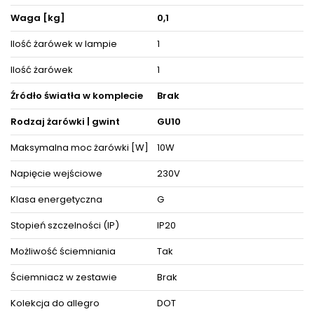
ZOBACZ PODOBNE PRODUKTY W KATEGORIACH
Waga [kg]
0,1
Ilość żarówek w lampie
1
Ilość żarówek
1
Źródło światła w komplecie
Brak
Rodzaj żarówki | gwint
GU10
Maksymalna moc żarówki [W]
10W
Napięcie wejściowe
230V
Klasa energetyczna
G
Stopień szczelności (IP)
IP20
Możliwość ściemniania
Tak
Ściemniacz w zestawie
Brak
Kolekcja do allegro
DOT