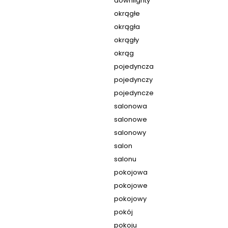
downlighty
okrągłe
okrągła
okrągły
okrąg
pojedyncza
pojedynczy
pojedyncze
salonowa
salonowe
salonowy
salon
salonu
pokojowa
pokojowe
pokojowy
pokój
pokoju