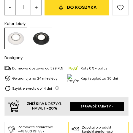
-
+
DO KOSZYKA
Kolor:
biały
Dostępny
Darmowa dostawa
od
399 PLN
Raty 0% - oblicz
Gwarancja na 24 miesięcy
Kup i zapłać za 30 dni
Szybkie zwroty do
14
dni
ZNIŻKI
W KOSZYKU
SPRAWDŹ RABATY >
NAWET
-20%
Zamów telefonicznie
Zapytaj o produkt
+48 500 131 557
kontakt@mlamp.pl