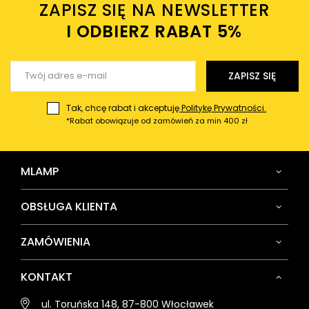
ZAPISZ SIĘ NA NEWSLETTER
Twój email
I ODBIERZ RABAT 5%ㅤ
Wyślij opinię
ZAPISZ SIĘ
Tak, chcę rabat i akceptuję
Politykę Prywatności.
*Rabat obowiązuje od zamówień za min 400 zł
MLAMP
OBSŁUGA KLIENTA
ZAMÓWIENIA
KONTAKT
ul. Toruńska 148, 87-800 Włocławek