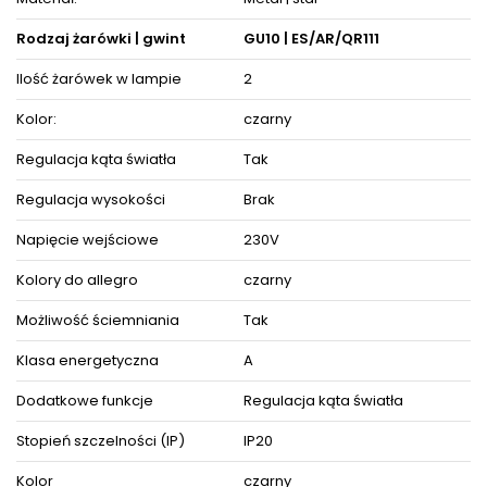
Szerokość: 19 cm x 35,4 cm
Głębokość montażowa: 12,5 cm
Rodzaj żarówki | gwint
GU10 | ES/AR/QR111
Regulacja kąta światła: tak
Rozmiar otworu do wycięcia: 16,5 cm x 32 cm
Ilość żarówek w lampie
2
Stopień szczelności: IP20
Źródła światła (brak w komplecie): 2 x GU10 / ES111 / 230V /
Kolor:
czarny
max 75W (łącznie 150W)
Oprawa dostosowana jest do źródeł światła o klasach
Regulacja kąta światła
Tak
energetycznych od A++ do E oraz żarówek LED o dowolnej
mocy.
Regulacja wysokości
Brak
Produkt posiada certyfikaty zgodności i objęty jest
GWARANCJĄ PRODUCENTA.
Napięcie wejściowe
230V
Zestaw zawiera instrukcję obsługi oraz elementy niezbędne
do złożenia sprzętu.
Kolory do allegro
czarny
Możliwość ściemniania
Tak
ZOBACZ PODOBNE PRODUKTY W KATEGORIACH
Klasa energetyczna
A
Dodatkowe funkcje
Regulacja kąta światła
Stopień szczelności (IP)
IP20
Kolor
czarny