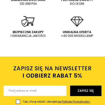
OD 399 PLN
DO 14 DNI
Treść twojej opinii
Wpust LAMPA sufitowa
Wpuszczna LAMPA sufitowa
DOWNLIGHT 9574 Nowodvorski
DOWNLIGHT 9575 Nowodvorski
wpuszczana OPRAWA
kwadratowa OPRAWA
239,00 PLN
149,00 PLN
prostokątna do zabudowy
podtynkowa do zabudowy
biała
biała
WYŚLIJ
Dodaj własne zdjęcie produktu:
BEZPIECZNE ZAKUPY
UNIKALNA OFERTA
I GWARANCJA JAKOŚCI
+40 000 MODELI LAMP
Wysyłając wiadomość akceptujesz
politykę prywatności
sklepu mlamp.pl
Twoje imię
ZAPISZ SIĘ NA NEWSLETTER
Twój email
I ODBIERZ RABAT 5%ㅤ
Wyślij opinię
ZAPISZ SIĘ
Tak, chcę rabat i akceptuję
Politykę Prywatności.