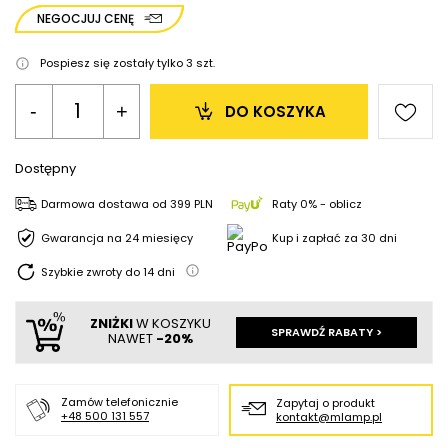
NEGOCJUJ CENĘ
Pospiesz się zostały tylko
3
szt.
-
+
DO KOSZYKA
Dostępny
Darmowa dostawa
od
399 PLN
Raty 0% - oblicz
Gwarancja na 24 miesięcy
Kup i zapłać za 30 dni
Szybkie zwroty do
14
dni
ZNIŻKI
W KOSZYKU
SPRAWDŹ RABATY >
NAWET
-20%
Zamów telefonicznie
Zapytaj o produkt
+48 500 131 557
kontakt@mlamp.pl