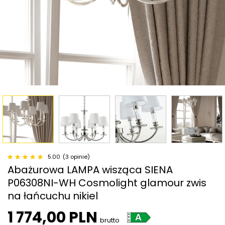
5.00
(3 opinie)
Abażurowa LAMPA wisząca SIENA
P06308NI-WH Cosmolight glamour zwis
na łańcuchu nikiel
1 774,00 PLN
brutto