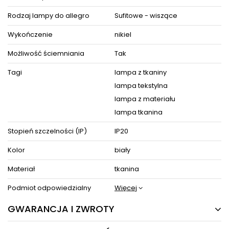
do złożenia sprzętu.
Rodzaj lampy do allegro
Sufitowe - wiszące
Wykończenie
nikiel
ZOBACZ PODOBNE PRODUKTY W KATEGORIACH
Możliwość ściemniania
Tak
Tagi
lampa z tkaniny
lampa tekstylna
lampa z materiału
lampa tkanina
Stopień szczelności (IP)
IP20
Kolor
biały
Materiał
tkanina
Podmiot odpowiedzialny
Więcej
GWARANCJA I ZWROTY