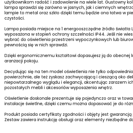
użytkownikom radość i zadowolenie na wiele lat. Gustowny kolo
lampa sprawdzi się zarówno w jasnych, jak i ciemnych wnętrz
lampie to metal oraz szkło dzięki temu będzie ona łatwa w pie
czystości.
Lampa posiada miejsce na 1 energooszczędne źródło światła L
wyposażona w stopień ochrony szczelności IP44. Jeśli nie wiesz
wybrać do oświetlenia przestrzeni wypoczynkowych lub biurow
pewnością się w nich sprawdzi.
Dzięki ergonomicznemu kształtowi dopasujesz ją do obecnej l
aranżacji pokoju.
Decydując się na ten model oświetlenia nie tylko odpowiednio
powierzchnie, ale też zyskasz zachwycającą i cieszącą oko d
niepowtarzalnego wyglądu i elegancji, akcentując zarazem ich
pozostałych mebli i akcesoriów wyposażenia wnętrz.
Oświetlenie doskonale prezentuje się pojedynczo oraz w towa
instalacje świetlne, dzięki czemu można dopasować je do ró
Produkt posiada certyfikaty zgodności i objęty jest gwarancją
Zestaw zawiera instrukcję obsługi oraz elementy niezbędne do