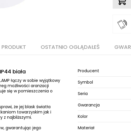
O PRODUKT
OSTATNIO OGLĄDAŁEŚ
GWAR
IP44 biała
Producent
 MLAMP łączy w sobie wyjątkowy
Symbol
eg możliwości aranżacji
uje się w pomieszczenia o
Seria
Gwarancja
rawi, że jej blask światła
kaniom towarzyskim jak i
Kolor
z najbliższymi.
ów, gwarantując jego
Materiał