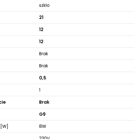
szkło
21
12
12
Brak
Brak
0,5
1
cie
Brak
G9
 [W]
8W
230V