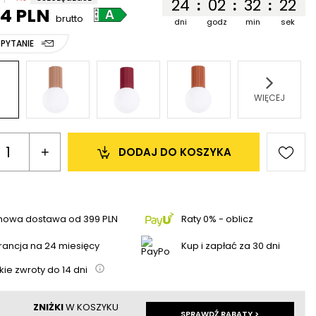
24
02
32
22
:
:
:
54 PLN
brutto
dni
godz
min
sek
 PYTANIE
WIĘCEJ
+
DODAJ 
DO KOSZYKA
mowa dostawa
od
399 PLN
Raty 0% - oblicz
ancja na 24 miesięcy
Kup i zapłać za 30 dni
kie zwroty do
14
dni
ZNIŻKI
W KOSZYKU
SPRAWDŹ RABATY >