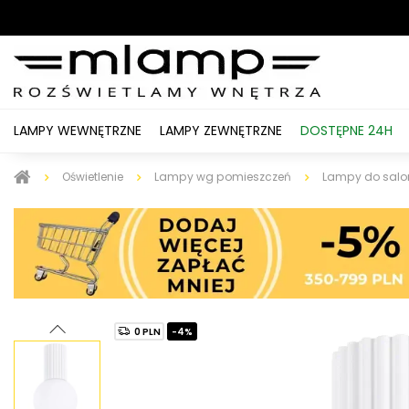
LAMPY WEWNĘTRZNE
LAMPY ZEWNĘTRZNE
DOSTĘPNE 24H
Oświetlenie
Lampy wg pomieszczeń
Lampy do salo
0 PLN
-4%