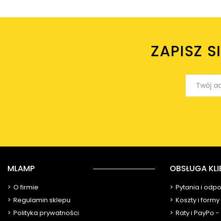
ZAPISZ S
MLAMP
OBSŁUGA KLI
O firmie
Pytania i odp
Regulamin sklepu
Koszty i form
Polityka prywatności
Raty i PayPo -