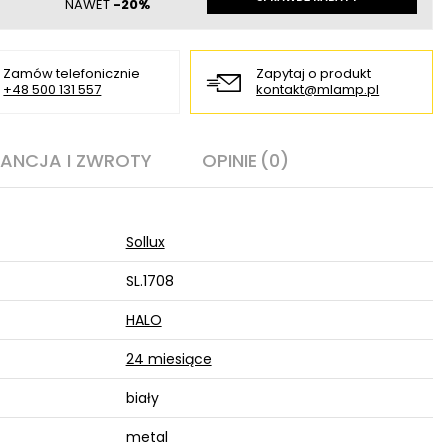
NAWET
-20%
Zamów telefonicznie
Zapytaj o produkt
+48 500 131 557
kontakt@mlamp.pl
ANCJA I ZWROTY
OPINIE
(0)
Sollux
SL.1708
HALO
24 miesiące
biały
metal