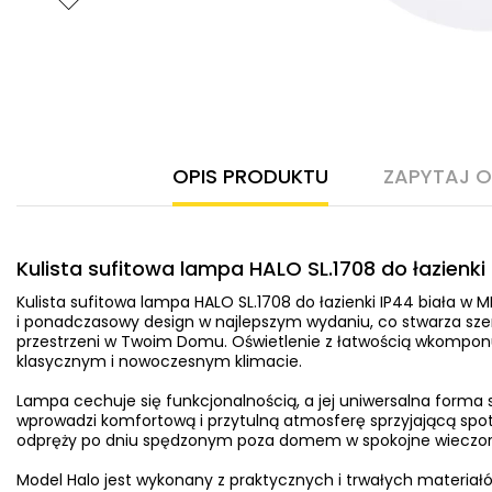
OPIS PRODUKTU
ZAPYTAJ 
Kulista sufitowa lampa HALO SL.1708 do łazienki 
Kulista sufitowa lampa HALO SL.1708 do łazienki IP44 biała w
i ponadczasowy design w najlepszym wydaniu, co stwarza szer
przestrzeni w Twoim Domu. Oświetlenie z łatwością wkompon
klasycznym i nowoczesnym klimacie.
Lampa cechuje się funkcjonalnością, a jej uniwersalna forma sp
wprowadzi komfortową i przytulną atmosferę sprzyjającą spot
odpręży po dniu spędzonym poza domem w spokojne wieczory 
Model Halo jest wykonany z praktycznych i trwałych materiał