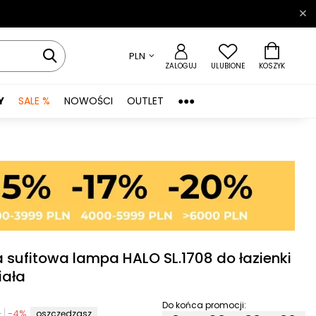
PLN
ZALOGUJ
ULUBIONE
KOSZYK
Y
SALE %
NOWOŚCI
OUTLET
●●●
a sufitowa lampa HALO SL.1708 do łazienki
iała
Do końca promocji:
N
-
4
%
oszczędzasz