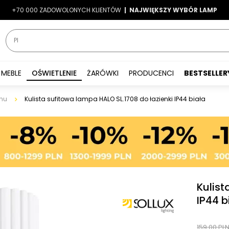
+70 000 ZADOWOLONYCH KLIENTÓW
-7%
|
LATO7
| NAJWIĘKSZY WYBÓR LAMP
|
MEBLE
OŚWIETLENIE
ŻARÓWKI
PRODUCENCI
BESTSELLER
nu
Kulista sufitowa lampa HALO SL.1708 do łazienki IP44 biała
Kulist
IP44 b
159,00 PL