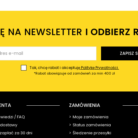
IĘ NA NEWSLETTER
I ODBIERZ 
ZAPISZ S
Tak, chcę rabat i akceptuję
Politykę Prywatności.
*Rabat obowiązuje od zamówień za min 400 zł
ENTA
ZAMÓWIENIA
owiedzi / FAQ
Moje zamówienia
y dostawy
Status zamówienia
 zapłać za 30 dni
Śledzenie przesyłki