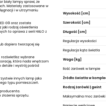
r biały lampy sprawi, że
ach. Materiały zastosowane w
lęgnacji i w utrzymaniu
Wysokość [cm]
Szerokość [cm]
ED G9 oraz została
 jaki rodzaj oświetlenia
ych to oprawa z serii HALO z
Długość [cm]
Regulacja wysokości
ub dopiero tworzącej się
Regulacja kąta światła
 rozświetlisz wybrane
Waga [kg]
ekorację, która nada wnętrzom
 detale i wystrój pośród
Ilość żarówek w lampie
Źródło światła w komple
rzystwie innych lamp jako
żnego typu pomieszczeń.
Rodzaj żarówki | gwint
 producenta.
 złożenia sprzętu.
Maksymalna moc żarówki
Napięcie wejściowe