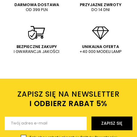
DARMOWA DOSTAWA
PRZYJAZNE ZWROTY
OD 399 PLN
DO 14 DNI
Treść twojej opinii
WYŚLIJ
Dodaj własne zdjęcie produktu:
BEZPIECZNE ZAKUPY
UNIKALNA OFERTA
I GWARANCJA JAKOŚCI
+40 000 MODELI LAMP
Wysyłając wiadomość akceptujesz
politykę prywatności
sklepu mlamp.pl
Twoje imię
ZAPISZ SIĘ NA NEWSLETTER
Twój email
I ODBIERZ RABAT 5%ㅤ
Wyślij opinię
ZAPISZ SIĘ