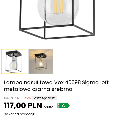
Lampa nasufitowa Vox 40698 Sigma loft
metalowa czarna srebrna
156,21 PLN
-
25
%
oszczędzasz
117,00 PLN
brutto
Do końca promocji: