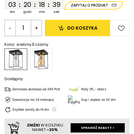
03
20
18
39
:
:
:
ZAPYTAJ O PRODUKT
dni
godz
min
sek
-
+
DO KOSZYKA
Kolor:
srebrny || czarny
Dostępny
Darmowa dostawa
od
399 PLN
Raty 0% - oblicz
Gwarancja na 24 miesięcy
Kup i zapłać za 30 dni
Szybkie zwroty do
14
dni
ZNIŻKI
W KOSZYKU
SPRAWDŹ RABATY >
NAWET
-20%