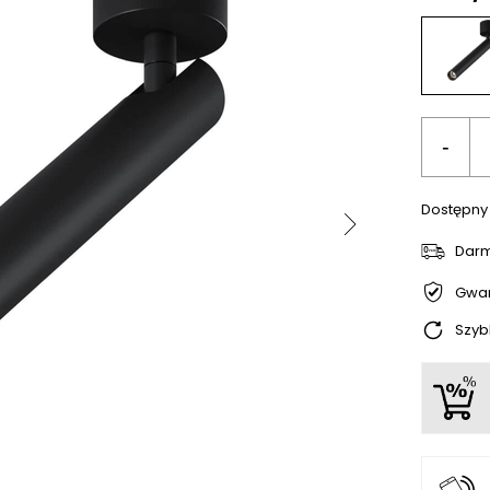
-
Dostępny
Dar
Gwar
Szyb