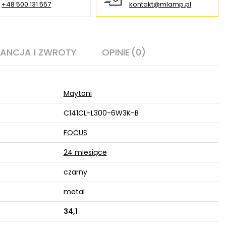
+48 500 131 557
kontakt@mlamp.pl
ANCJA I ZWROTY
OPINIE
(0)
Maytoni
C141CL-L300-6W3K-B
FOCUS
24 miesiące
czarny
metal
34,1