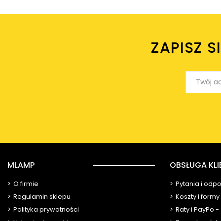
ZAPISZ S
MLAMP
OBSŁUGA KLI
O firmie
Pytania i odp
Regulamin sklepu
Koszty i form
Polityka prywatności
Raty i PayPo -