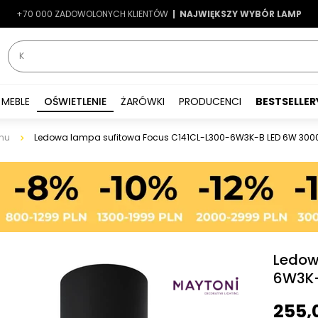
+70 000 ZADOWOLONYCH KLIENTÓW
-7%
|
LATO7
| NAJWIĘKSZY WYBÓR LAMP
|
MEBLE
OŚWIETLENIE
ŻARÓWKI
PRODUCENCI
BESTSELLER
nu
Ledowa lampa sufitowa Focus C141CL-L300-6W3K-B LED 6W 3000
Ledow
6W3K-
255,