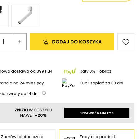
+
DODAJ 
DO KOSZYKA
mowa dostawa
od
399 PLN
Raty 0% - oblicz
ancja na 24 miesięcy
Kup i zapłać za 30 dni
kie zwroty do
14
dni
ZNIŻKI
W KOSZYKU
SPRAWDŹ RABATY >
NAWET
-20%
Zamów telefonicznie
Zapytaj o produkt