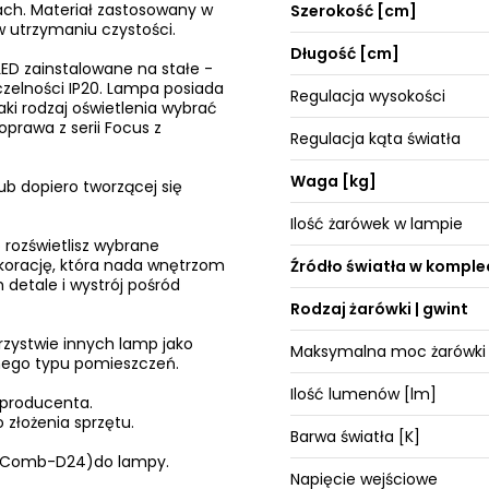
ach. Materiał zastosowany w
Szerokość [cm]
w utrzymaniu czystości.
Długość [cm]
ED zainstalowane na stałe -
zelności IP20. Lampa posiada
Regulacja wysokości
aki rodzaj oświetlenia wybrać
prawa z serii Focus z
Regulacja kąta światła
Waga [kg]
ub dopiero tworzącej się
Ilość żarówek w lampie
 rozświetlisz wybrane
ekorację, która nada wnętrzom
Źródło światła w komple
 detale i wystrój pośród
Rodzaj żarówki | gwint
rzystwie innych lamp jako
Maksymalna moc żarówki
żnego typu pomieszczeń.
Ilość lumenów [lm]
 producenta.
 złożenia sprzętu.
Barwa światła [K]
neyComb-D24)do lampy.
Napięcie wejściowe