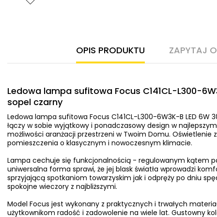
OPIS PRODUKTU
ZAPYTAJ 
Ledowa lampa sufitowa Focus C141CL-L300-6W
sopel czarny
Ledowa lampa sufitowa Focus C141CL-L300-6W3K-B LED 6W 3
łączy w sobie wyjątkowy i ponadczasowy design w najlepszym
możliwości aranżacji przestrzeni w Twoim Domu. Oświetlenie 
pomieszczenia o klasycznym i nowoczesnym klimacie.
Lampa cechuje się funkcjonalnością - regulowanym kątem pad
uniwersalna forma sprawi, że jej blask światła wprowadzi kom
sprzyjającą spotkaniom towarzyskim jak i odpręży po dniu
spokojne wieczory z najbliższymi.
Model Focus jest wykonany z praktycznych i trwałych materia
użytkownikom radość i zadowolenie na wiele lat. Gustowny kol