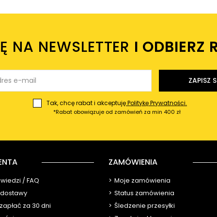
IĘ NA NEWSLETTER
I ODBIERZ 
ZAPISZ S
Tak, chcę rabat i akceptuję
Politykę Prywatności.
*Rabat obowiązuje od zamówień za min 400 zł
ENTA
ZAMÓWIENIA
owiedzi / FAQ
Moje zamówienia
y dostawy
Status zamówienia
 zapłać za 30 dni
Śledzenie przesyłki