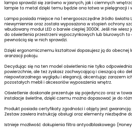
lampa sprawdzi się zarówno w jasnych, jak i ciemnych wnętrz
lampie to metal dzięki temu będzie ona łatwa w pielęgnacji i 
Lampa posiada miejsce na 1 energooszczędne źródło światła L
niewymiennie oraz została wyposażona w stopień ochrony szc
wbudowany moduł LED o barwie ciepłej 3000K. Jeśli nie wiesz j
do oświetlenia przestrzeni wypoczynkowych lub biurowych to o
pewnością się w nich sprawdzi.
Dzięki ergonomicznemu kształtowi dopasujesz ją do obecnej l
aranżacji pokoju.
Decydując się na ten model oświetlenia nie tylko odpowiednio
powierzchnie, ale też zyskasz zachwycającą i cieszącą oko d
niepowtarzalnego wyglądu i elegancji, akcentując zarazem ich
pozostałych mebli i akcesoriów wyposażenia wnętrz.
Oświetlenie doskonale prezentuje się pojedynczo oraz w towa
instalacje świetlne, dzięki czemu można dopasować je do ró
Produkt posiada certyfikaty zgodności i objęty jest gwarancją
Zestaw zawiera instrukcję obsługi oraz elementy niezbędne do
Istnieje możliwość dokupienia filtra antyodblaskowego (Ho