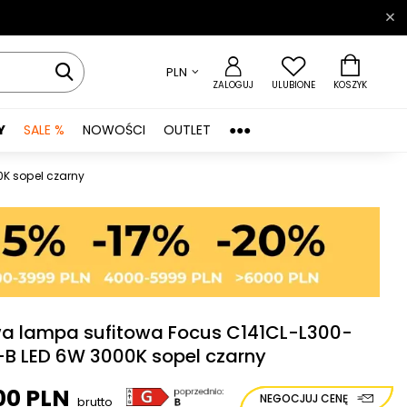
PLN
ZALOGUJ
ULUBIONE
KOSZYK
Y
SALE %
NOWOŚCI
OUTLET
●●●
K sopel czarny
a lampa sufitowa Focus C141CL-L300-
B LED 6W 3000K sopel czarny
00 PLN
NEGOCJUJ CENĘ
brutto