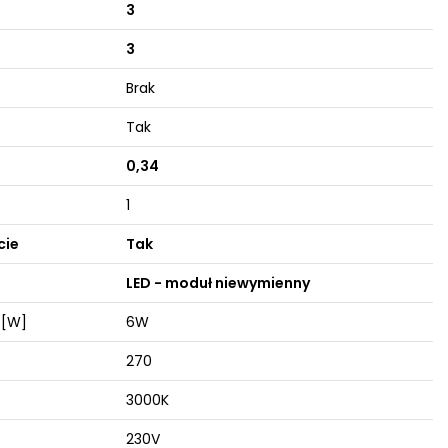
3
3
Brak
Tak
0,34
1
cie
Tak
LED - moduł niewymienny
 [W]
6W
270
3000K
230V