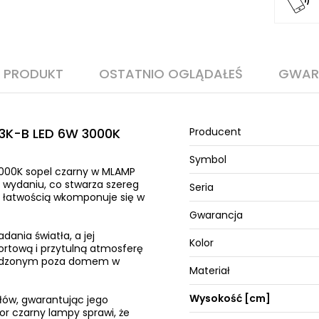
O PRODUKT
OSTATNIO OGLĄDAŁEŚ
GWAR
3K-B LED 6W 3000K
Producent
Symbol
000K sopel czarny w MLAMP
 wydaniu, co stwarza szereg
Seria
z łatwością wkomponuje się w
Gwarancja
ania światła, a jej
Kolor
fortową i przytulną atmosferę
 spędzonym poza domem w
Materiał
Wysokość [cm]
łów, gwarantując jego
or czarny lampy sprawi, że