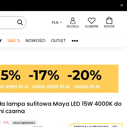
PLN
ZALOGUJ
ULUBIONE
KOSZYK
Y
SALE %
NOWOŚCI
OUTLET
●●●
ła lampa sufitowa Maya LED 15W 4000K do
ni czarna
-
5
%
oszczędzasz