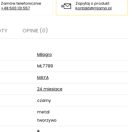
Zamów telefonicznie
Zapytaj o produkt
+48 500 131 557
kontakt@mlamp.pl
OTY
OPINIE
(0)
Milagro
ML7789
MAYA
24 miesiące
czarny
metal
tworzywo
6