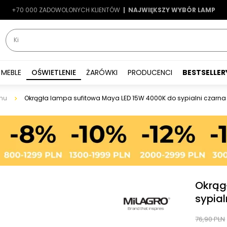
+70 000 ZADOWOLONYCH KLIENTÓW
-7%
|
LATO7
| NAJWIĘKSZY WYBÓR LAMP
|
MEBLE
OŚWIETLENIE
ŻARÓWKI
PRODUCENCI
BESTSELLER
nu
Okrągła lampa sufitowa Maya LED 15W 4000K do sypialni czarna
Okrąg
sypial
76,90 PLN