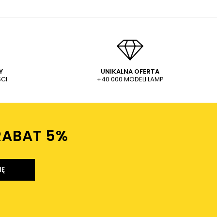
Y
UNIKALNA OFERTA
CI
+40 000 MODELI LAMP
RABAT 5%ㅤ
IĘ