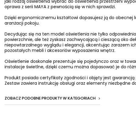
jaki rodzaj oświetlenia wybrać do oświetlenia przestrzeni wy
oprawa z serii MAYA z pewnością się w nich sprawdzi.
Dzięki ergonomicznemu kształtowi dopasujesz ją do obecnej l
aranżacji pokoju.
Decydując się na ten model oświetlenia nie tylko odpowiednio
powierzchnie, ale też zyskasz zachwycającą i cieszącą oko d
niepowtarzalnego wyglądu i elegancji, akcentując zarazem ich
pozostałych mebli i akcesoriów wyposażenia wnętrz.
Oświetlenie doskonale prezentuje się pojedynczo oraz w towa
instalacje świetlne, dzięki czemu można dopasować je do ró
Produkt posiada certyfikaty zgodności i objęty jest gwarancją
Zestaw zawiera instrukcję obsługi oraz elementy niezbędne do
ZOBACZ PODOBNE PRODUKTY W KATEGORIACH