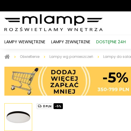
LAMPY WEWNĘTRZNE
LAMPY ZEWNĘTRZNE
DOSTĘPNE 24H
Oświetlenie
Lampy wg pomieszczeń
Lampy do salo
0 PLN
-5%