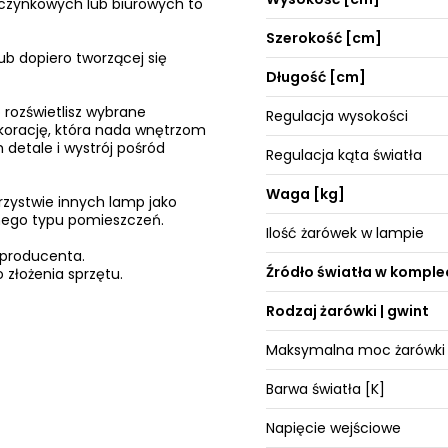
poczynkowych lub biurowych to
Szerokość [cm]
ub dopiero tworzącej się
Długość [cm]
 rozświetlisz wybrane
Regulacja wysokości
ekorację, która nada wnętrzom
 detale i wystrój pośród
Regulacja kąta światła
Waga [kg]
rzystwie innych lamp jako
żnego typu pomieszczeń.
Ilość żarówek w lampie
 producenta.
Źródło światła w komple
 złożenia sprzętu.
Rodzaj żarówki | gwint
Maksymalna moc żarówki
Barwa światła [K]
Napięcie wejściowe