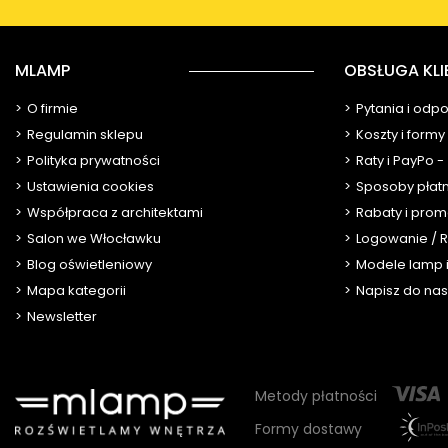
MLAMP
OBSŁUGA KLI
O firmie
Pytania i odp
Regulamin sklepu
Koszty i form
Polityka prywatności
Raty i PayPo -
Ustawienia cookies
Sposoby płat
Współpraca z architektami
Rabaty i prom
Salon we Włocławku
Logowanie / R
Blog oświetleniowy
Modele lamp i
Mapa kategorii
Napisz do nas
Newsletter
Metody płatności
Formy dostawy