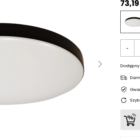
73,1
-
Dostępny
Dar
Gwar
Szyb