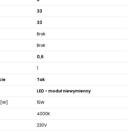
33
33
Brak
Brak
0,6
1
cie
Tak
LED - moduł niewymienny
 [W]
15W
4000K
230V