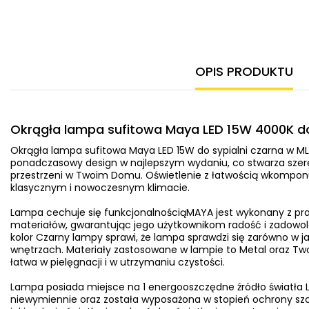
OPIS PRODUKTU
Okrągła lampa sufitowa Maya LED 15W 4000K do
Okrągła lampa sufitowa Maya LED 15W do sypialni czarna w ML
ponadczasowy design w najlepszym wydaniu, co stwarza szere
przestrzeni w Twoim Domu. Oświetlenie z łatwością wkompon
klasycznym i nowoczesnym klimacie.
Lampa cechuje się funkcjonalnościąMAYA jest wykonany z pra
materiałów, gwarantując jego użytkownikom radość i zadowole
kolor Czarny lampy sprawi, że lampa sprawdzi się zarówno w j
wnętrzach. Materiały zastosowane w lampie to Metal oraz Tw
łatwa w pielęgnacji i w utrzymaniu czystości.
Lampa posiada miejsce na 1 energooszczędne źródło światła L
niewymiennie oraz została wyposażona w stopień ochrony szcze