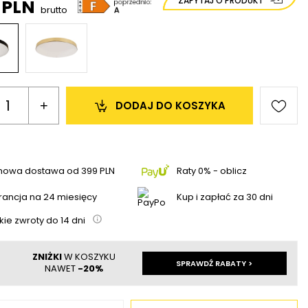
ZAPYTAJ O PRODUKT
9 PLN
brutto
+
DODAJ 
DO KOSZYKA
mowa dostawa
od
399 PLN
Raty 0% - oblicz
ancja na 24 miesięcy
Kup i zapłać za 30 dni
kie zwroty do
14
dni
ZNIŻKI
W KOSZYKU
SPRAWDŹ RABATY >
NAWET
-20%