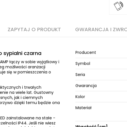
ZAPYTAJ O PRODUKT
GWARANCJA I ZWR
 sypialni czarna
Producent
AMP łączy w sobie wyjątkowy i
Symbol
g możliwości aranżacji
uje się w pomieszczenia o
Seria
Gwarancja
ktycznych i trwałych
nie na wiele lat. Gustowny
Kolor
asnych, jak i ciemnych
orzywo dzięki temu będzie ona
Materiał
ED zainstalowane na stałe -
lności IP44. Jeśli nie wiesz
Wysokość [cm]