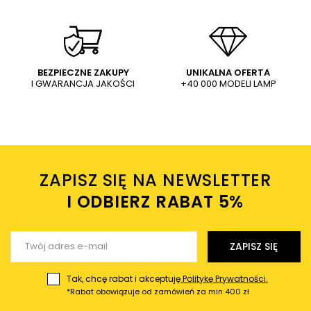
Natynkowa lampa do holu
Sypialniana lampa sufitowa
x
Tecno CLN-37492-S-BK Italux
Tecno CLN-37492-M-BK słupek
metalowa czarna
metalowa czarna
20,00 PLN
36,00 PLN
WYŚLIJ
Dodaj własne zdjęcie produktu:
BEZPIECZNE ZAKUPY
UNIKALNA OFERTA
I GWARANCJA JAKOŚCI
+40 000 MODELI LAMP
Wysyłając wiadomość akceptujesz
politykę prywatności
sklepu mlamp.pl
Twoje imię
ZAPISZ SIĘ NA NEWSLETTER
Twój email
I ODBIERZ RABAT 5%ㅤ
Wyślij opinię
ZAPISZ SIĘ
Tak, chcę rabat i akceptuję
Politykę Prywatności.
*Rabat obowiązuje od zamówień za min 400 zł