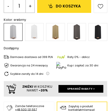
-
+
DO KOSZYKA
Kolor:
srebrny
Dostępny
Darmowa dostawa
od
399 PLN
Raty 0% - oblicz
Gwarancja na 24 miesięcy
Kup i zapłać za 30 dni
Szybkie zwroty do
14
dni
ZNIŻKI
W KOSZYKU
SPRAWDŹ RABATY >
NAWET
-20%
Zamów telefonicznie
Zapytaj o produkt
+48 500 131 557
kontakt@mlamp.pl