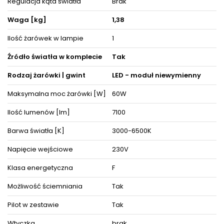
Regulacja kąta światła
Brak
producenta. Zestaw zawiera instrukcję obsługi oraz elementy
niezbędne do złożenia sprzętu.
Waga [kg]
1,38
Ilość żarówek w lampie
1
ZOBACZ PODOBNE PRODUKTY W KATEGORIACH
Źródło światła w komplecie
Tak
Rodzaj żarówki | gwint
LED - moduł niewymienny
Maksymalna moc żarówki [W]
60W
Ilość lumenów [lm]
7100
Barwa światła [K]
3000-6500K
Napięcie wejściowe
230V
Klasa energetyczna
F
Możliwość ściemniania
Tak
Pilot w zestawie
Tak
Wtyczka
brak