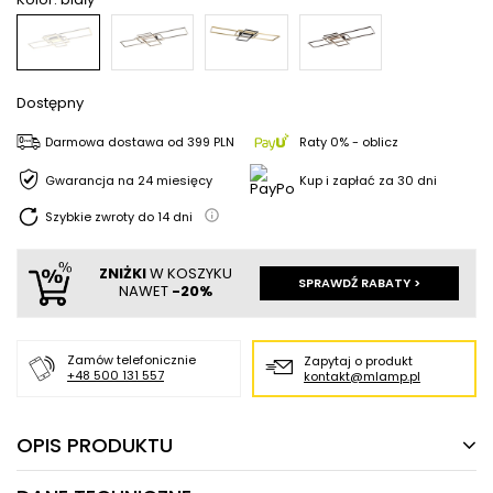
Dostępny
Darmowa dostawa
od
399 PLN
Raty 0% - oblicz
Gwarancja na 24 miesięcy
Kup i zapłać za 30 dni
Szybkie zwroty do
14
dni
ZNIŻKI
W KOSZYKU
SPRAWDŹ RABATY >
NAWET
-20%
Zamów telefonicznie
Zapytaj o produkt
+48 500 131 557
kontakt@mlamp.pl
OPIS PRODUKTU