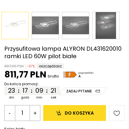
Przysufitowa lampa ALYRON DL431620010
ramki LED 60W pilot białe
907,00 PLN
-
10
%
oszczędzasz
811,77 PLN
brutto
Do końca promocji:
23
17
09
21
:
:
:
ZADAJ PYTANIE
dni
godz
min
sek
-
+
DO KOSZYKA
Kolor:
biały