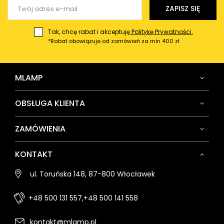
Wyślij opinię
ZAPISZ SIĘ
Tak, chcę rabat i akceptuję
Politykę Prywatności.
*Rabat obowiązuje od zamówień za min 400 zł
MLAMP
OBSŁUGA KLIENTA
ZAMÓWIENIA
KONTAKT
ul. Toruńska 148, 87-800 Włocławek
+48 500 131 557,
+48 500 141 558
kontakt@mlamp.pl