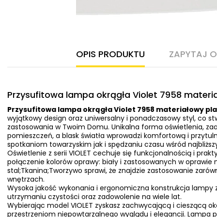
OPIS PRODUKTU
ZAPYTAJ 
Przysufitowa lampa okrągła Violet 7958 materia
Przysufitowa lampa okrągła Violet 7958 materiałowy pla
wyjątkowy design oraz uniwersalny i ponadczasowy styl, co st
zastosowania w Twoim Domu. Unikalna forma oświetlenia, zaa
pomieszczeń, a blask światła wprowadzi komfortową i przytul
spotkaniom towarzyskim jak i spędzaniu czasu wśród najbliższ
Oświetlenie z serii VIOLET cechuje się funkcjonalnością i pra
połączenie kolorów oprawy: biały i zastosowanych w oprawie m
stal;Tkanina;Tworzywo sprawi, że znajdzie zastosowanie zarów
wnętrzach.
Wysoka jakość wykonania i ergonomiczna konstrukcja lampy 
utrzymaniu czystości oraz zadowolenie na wiele lat.
Wybierając model VIOLET zyskasz zachwycającą i cieszącą ok
przestrzeniom niepowtarzalnego wyglądu i elegancji. Lampa p