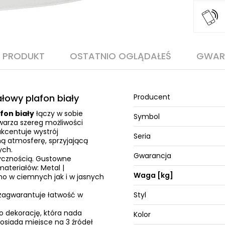
O PRODUKT
OSTATNIO OGLĄDAŁEŚ
GWAR
łowy plafon biały
Producent
fon biały
łączy w sobie
Symbol
warza szereg możliwości
kcentuje wystrój
Seria
ną atmosferę, sprzyjającą
ych.
Gwarancja
ktycznością. Gustowne
ateriałów: Metal |
Waga [kg]
no w ciemnych jak i w jasnych
zagwarantuje łatwość w
Styl
o dekorację, która nada
Kolor
osiada miejsce na 3 źródeł