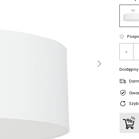
Pospie
-
Dostępny
Dar
Gwar
Szyb