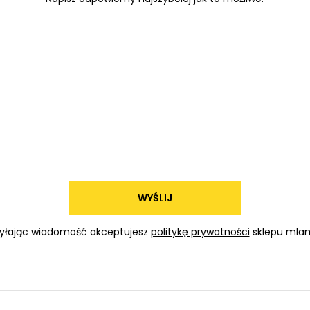
WYŚLIJ
yłając wiadomość akceptujesz
politykę prywatności
sklepu mlam