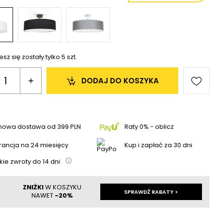
sz się zostały tylko
5
szt.
+
DODAJ 
DO KOSZYKA
mowa dostawa
od
399 PLN
Raty 0% - oblicz
ancja na 24 miesięcy
Kup i zapłać za 30 dni
kie zwroty do
14
dni
ZNIŻKI
W KOSZYKU
SPRAWDŹ RABATY >
NAWET
-20%