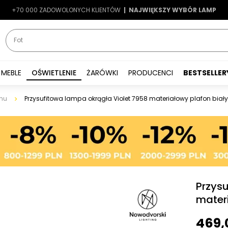
+70 000 ZADOWOLONYCH KLIENTÓW
-7%
|
LATO7
| NAJWIĘKSZY WYBÓR LAMP
|
MEBLE
OŚWIETLENIE
ŻARÓWKI
PRODUCENCI
BESTSELLER
nu
Przysufitowa lampa okrągła Violet 7958 materiałowy plafon biały
Przys
materi
469,