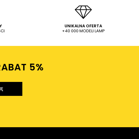
Y
UNIKALNA OFERTA
CI
+40 000 MODELI LAMP
RABAT 5%ㅤ
IĘ