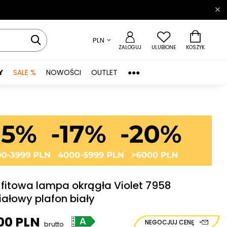
PLN
ZALOGUJ
ULUBIONE
KOSZYK
Y
SALE %
NOWOŚCI
OUTLET
●●●
ufitowa lampa okrągła Violet 7958
ałowy plafon biały
00 PLN
NEGOCJUJ CENĘ
brutto