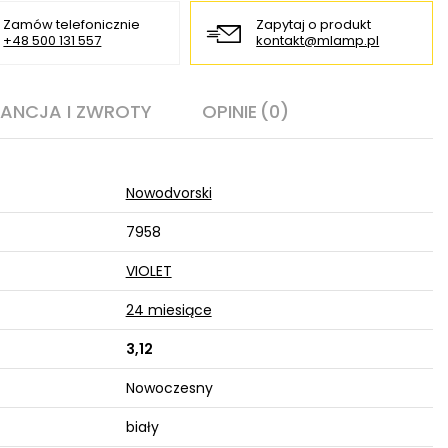
Zamów telefonicznie
Zapytaj o produkt
+48 500 131 557
kontakt@mlamp.pl
ANCJA I ZWROTY
OPINIE
(0)
Nowodvorski
7958
VIOLET
24 miesiące
3,12
Nowoczesny
biały