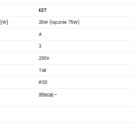
E27
 [W]
25W (łącznie 75W)
A
3
230V
Tak
IP20
Więcej