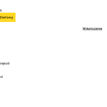
iń
Zastosuj
Wykończenie
klejka
9
m
4