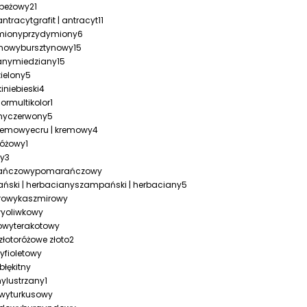
beżowy
21
grafit | antracyt
11
przydymiony
6
bursztynowy
15
miedziany
15
zielony
5
niebieski
4
multikolor
1
czerwony
5
ecru | kremowy
4
różowy
1
ty
3
pomarańczowy
szampański | herbaciany
5
kaszmirowy
oliwkowy
terakotowy
różowe złoto
2
fioletowy
błękitny
lustrzany
1
turkusowy