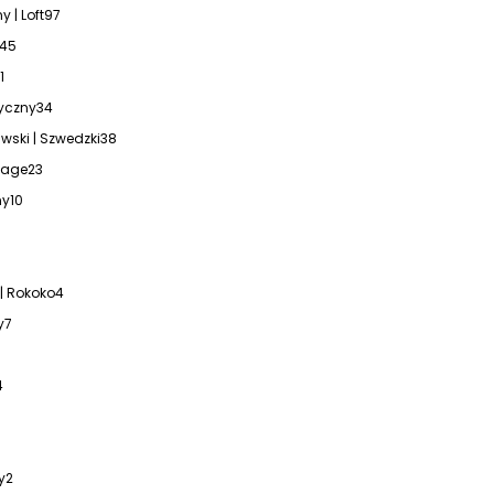
y | Loft
97
45
1
yczny
34
ski | Szwedzki
38
ntage
23
ny
10
| Rokoko
4
y
7
4
y
2