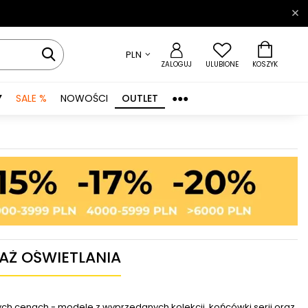
PLN
ZALOGUJ
ULUBIONE
KOSZYK
Y
SALE %
NOWOŚCI
OUTLET
●●●
AŻ OŚWIETLANIA
ych cenach - modele z wyprzedanych kolekcji, końcówki serii oraz