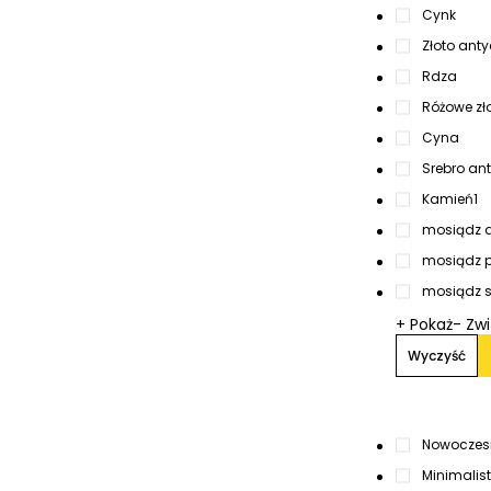
Cynk
Złoto ant
Rdza
Różowe zł
Cyna
Srebro an
Kamień
1
mosiądz 
mosiądz 
mosiądz 
+ Pokaż
- Zw
Wyczyść
Nowoczes
Minimalis