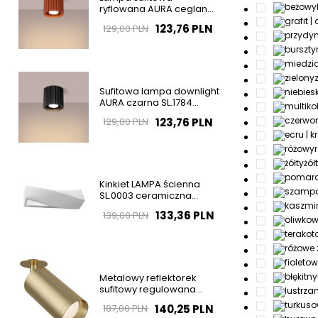
ryflowana AURA ceglana
SL.1799 tubka 1xGU10
123,76 PLN
129,00 PLN
Sufitowa lampa downlight
AURA czarna SL.1784
ryflowana do salonu
123,76 PLN
129,00 PLN
żół
Kinkiet LAMPA ścienna
SL.0003 ceramiczna
OPRAWA przyścienna
133,36 PLN
139,00 PLN
biała OUTLET
Metalowy reflektorek
sufitowy regulowana
tubka złota Focus OUTLET
140,25 PLN
187,00 PLN