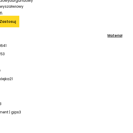
burgundowy
szałwiowy
iń
Zastosuj
Materiał
l
641
153
9
klejka
21
3
ment | gips
3