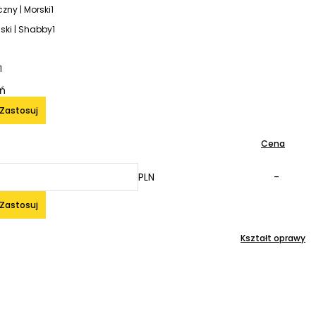
zny | Morski
1
ski | Shabby
1
1
iń
Zastosuj
Cena
PLN
-
Zastosuj
Kształt oprawy