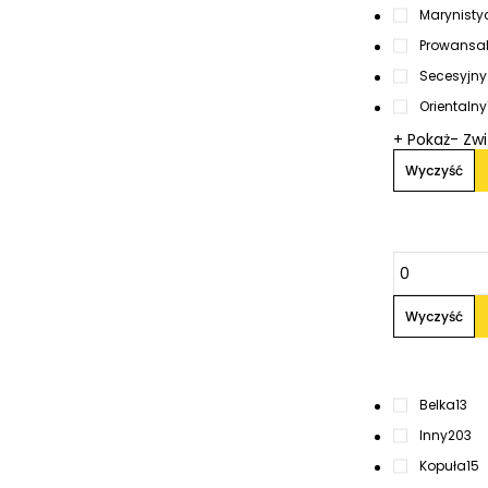
Marynistyc
Prowansal
Secesyjny
Orientalny
+ Pokaż
- Zw
Wyczyść
Wyczyść
Belka
13
Inny
203
Kopuła
15