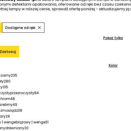
obnymi defektami opakowania, oferowane od ręki bez czasu czekani
tnej lampy w niższej cenie, sprawdź ofertę poniżej - aktualizujemy ją
Dostępne od ręki
Pokaż tylko
Zastosuj
Kolor
czarny
235
ały
280
ty
135
przezroczysty
84
chrom
48
srebrny
49
mosiądz
38
ary
28
brązowy | wenge
31
drewniany
20