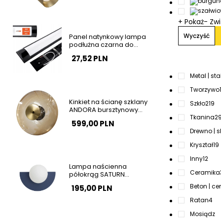
+ Pokaż
- Zw
Wyczyść
Panel natynkowy lampa
podłużna czarna do
garażu 120cm 36W 4000K
27,52 PLN
barwa neutralna SLP2934
Metal | sta
Tworzywo
Kinkiet na ścianę szklany
Szkło
219
ANDORA bursztynowy
mosiądz LED 12W 3000K
Tkanina
2
599,00 PLN
do sypialni okrągły
Drewno | s
AZ6889
Kryształ
19
Inny
12
Lampa naścienna
Ceramika
półokrąg SATURN
granatowa biała szklana
Beton | ce
195,00 PLN
1xG9 do salonu kula 12601
Ratan
4
Mosiądz