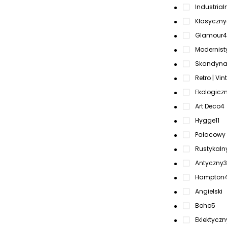
Industrialn
Klasyczny
Glamour
4
Modernist
Skandynaw
Retro | Vi
Ekologicz
Art Deco
4
Hygge
11
Pałacowy 
Rustykaln
Antyczny
3
Hampton
Angielski
Boho
5
Eklektyczn