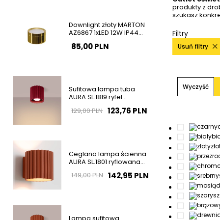
produkty z dr
szukasz konkre
Downlight złoty MARTON
AZ6867 1xLED 12W IP44
Filtry
natynkowa tuba
85,00 PLN
Usuń filtry
Wyczyść
Sufitowa lampa tuba
AURA SL.1819 ryfel
burgundowa GU10
123,76 PLN
129,00 PLN
bi
zło
Ceglana lampa ścienna
AURA SL.1801 ryflowana
1xG9 na korytarz
142,95 PLN
149,00 PLN
sz
Lampa sufitowa