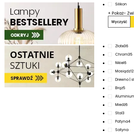
Silikon
+ Pokaż
- Zw
Wyczyść
Złote
36
Chrom
35
Nikiel
6
Mosiądz
12
Drewno | s
Brąz
5
Aluminiu
Miedź
6
Stal
3
Patyna
4
Satyna