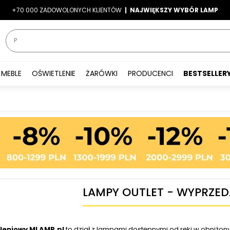
+70 000 ZADOWOLONYCH KLIENTÓW
-7%
|
LATO7
| NAJWIĘKSZY WYBÓR LAMP
|
MEBLE
OŚWIETLENIE
ŻARÓWKI
PRODUCENCI
BESTSELLER
LAMPY OUTLET - WYPRZED
tleniowy MLAMP.pl
to dział z lampami dostępnymi od ręki w obniżon