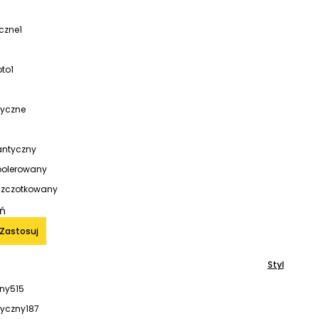
yczne
1
oto
1
tyczne
antyczny
polerowany
szczotkowany
iń
Zastosuj
Styl
ny
515
tyczny
187